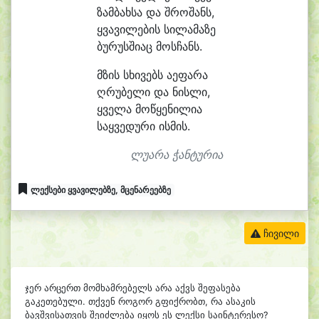
ზამ
ბახ
სა და შრო
შანს,
ყვა
ვი
ლე
ბის სი
ლა
მა
ზე
ბუ
რუს
ში
აც მოსჩანს.
მზის სხი
ვებს ა
ე
ფა
რა
ღრუ
ბე
ლი და ნის
ლი,
ყვე
ლა მო
წყე
ნი
ლი
ა
საყ
ვე
დუ
რი ის
მის.
ლუარა ჭანტურია
ლექსები ყვავილებზე, მცენარეებზე
ჩივილი
ჯერ არცერთ მომხამრებელს არა აქვს შეფასება
გაკეთებული. თქვენ როგორ გფიქრობთ, რა ასაკის
ბავშვისათვის შეიძლება იყოს ეს ლექსი საინტერესო?