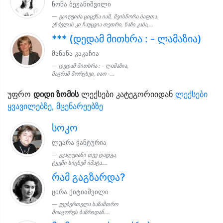
ნონა ბეჟანიშვილი
გაიღვიძა ციცქნა იამ, შეისწორა ბაფთა.
ენძელას კი ჩაუცვია თეთრი, ნაზი კაბა,...
*** (დედამ მითხრა : - ლამაზია)
მანანა კაკაჩია
დედამ მითხრა : - ლამაზია,
მაგრამ მორცხვი, იაო -...
უფრო
დიდი ზომის
ლექსები კატეგორიიდან
ლექსები
ყვავილებზე, მცენარეებზე
სოკო
ლუარა ჭანტურია
გვალვიანი თვე დადგა,
ტყეში სიცხემ იმატა....
რამ გაგზარდა?
ცირა ქიტიაშვილი
ვეებერთელა საზამთრო
მოაგორეს ბაზრიდან....