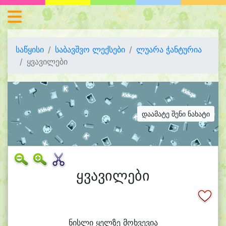
საწყისი
საბავშვო ლექსები
ლუარა ჭანტურია
ყვავილები
დაამატე შენი ნახატი
ყვავილები
ნის
ლი ყელ
ზე მოხ
ვე
ვი
ა