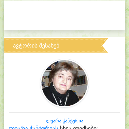
ავტორის შესახებ
ლუარა ჭანტურია
ლუარა ჭანტურიას
სხვა ლექსები: