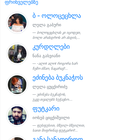
ფრინველებზე
ბ - ოლოცეცხლა
ლელა გაბური
ბოლოცეცხლას კი იცოდეთ,
ბოლი არასდროს არ ასდის,...
კურდღლები
ნანა გასვიანი
-ალო! ალო! როგორა ხარ
ჩემო ძმაო, ნაცარავ?...
ეძინება ბუკნაჭოს
ლელა ცუცქირიძე
ეძინება ბუკნაჭოს,
უკვე თვალებს ხუჭავსო....
ფუტკარი
იოსებ ციცქიშვილი
ფუსფუსით, ბზუილ-ბზუილით,
საით მიფრინავ ფუტკარო?...
განა სანადიროდ