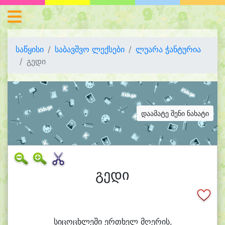
საწყისი
საბავშვო ლექსები
ლუარა ჭანტურია
გედი
დაამატე შენი ნახატი
გედი
სი
ცო
ცხლე
ში ერ
თხელ მღე
რის,