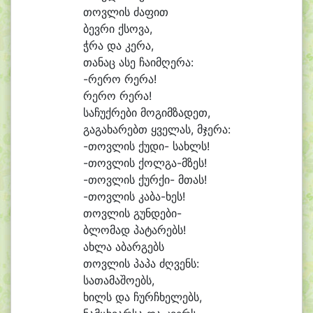
თოვ
ლის ძა
ფით
ბევ
რი ქსო
ვა,
ჭრა და კე
რა,
თა
ნაც ა
სე ჩა
იმ
ღე
რა:
-რე
რო რე
რა!
რე
რო რე
რა!
სა
ჩუქ
რე
ბი მო
გიმ
ზა
დეთ,
გა
გა
ხა
რებთ ყვე
ლას, მჯე
რა:
-თოვ
ლის ქუ
დი- სახლს!
-თოვ
ლის ქოლგა-მზეს!
-თოვ
ლის ქურ
ქი- მთას!
-თოვ
ლის კაბა-ხეს!
თოვ
ლის გუნ
დე
ბი-
ბლო
მად პა
ტა
რებს!
ახ
ლა ა
ბარ
გებს
თოვ
ლის პა
პა ძღვენს:
სა
თა
მა
შო
ებს,
ხილს და ჩურ
ჩხე
ლებს,