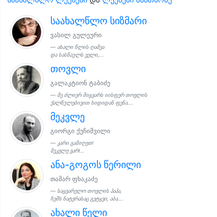
საახალწლო სიზმარი
ვასილ გულეური
ახალი წლის ღამეა
და სასწაულს ველი,...
თოვლი
გალაკტიონ ტაბიძე
მე ძლიერ მიყვარს იისფერ თოვლის
ქალწულებივით ხიდიდან ფენა....
მეკვლე
გიორგი ქუჩიშვილი
კარი გამიღეთ!
მეკვლე ვარ!...
ანა-გოგოს წერილი
თამარ ფხაკაძე
საყვარელო თოვლის პაპა,
ჩემს ნატვრასაც გეტყვი, აბა....
ახალი წელი