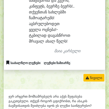
ნამ
ცხვარ
სა და კვერს,
კან
ფეტს, ბევრ
ზე ბევრს!..
თქვენ
თან სახ
ლებ
ში
ჩა
მო
ა
ტა
რებს!
აგს
რუ
ლე
ბო
დეთ
ყვე
ლა ოც
ნე
ბა!-
ტკბი
ლად და
გასწ
როთ
მრა
ვალ ა
ხალ წელს!
მაია კარსელი
საახალწლო ლექსები
ლექსები ზამთარზე
ჩივილი
ჯერ არცერთ მომხამრებელს არა აქვს შეფასება
გაკეთებული. თქვენ როგორ გფიქრობთ, რა ასაკის
ბავშვისათვის შეიძლება იყოს ეს ლექსი საინტერესო?