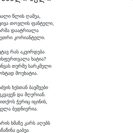
ხა
ლი წლის ღა
მე
ა,
ვი
ვა თოვ
ლის ფან
ტე
ლი,
არ
მა და
ატ
რი
ა
ლა
ეთ
რი კო
რი
ან
ტე
ლი.
ე
ტავ რას აკ
ვირ
დე
ბა
ის
ფერთ
ვა
ლა ხა
ტი
ა?
ინ
ვას თურ
მე სარკ
მე
ლი
ოხ
ტად მოუხა
ტი
ა.
აძ
ვის ხეს
თან ბავშ
ვე
ბი
ეკ
ვა
ვენ და მღე
რი
ან.
ით
ქოს ჭე
რიც ი
ცი
ნის,
ვე
ლა ბედ
ნი
ე
რი
ა.
ა
რის ხმა
ზე კარს ა
ღებს
ა
წა
წი
ნა ცა
ბუ
ა