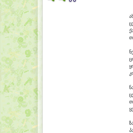
ა
ც
ქ
თ
ნ
ც
ყ
კ
ნ
ც
თ
ყ
ზ
პ