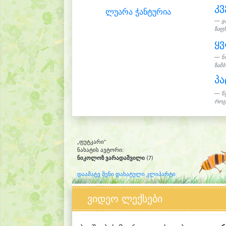
კვ
ლუარა ჭანტურია
ყ
ზაფხ
ყვ
ნ
ზამბ
პა
წ
როგ
„ფუტკარი“
ნახატის ავტორი:
ნიკოლოზ ვარადაშვილი
(7)
დაამატე შენი დახატული კლიპარტი
ვიდეო ლექსები