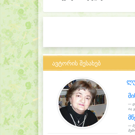
ავტორის შესახებ
ლუ
მი
დ
ია, 
მწ
მ
შემო