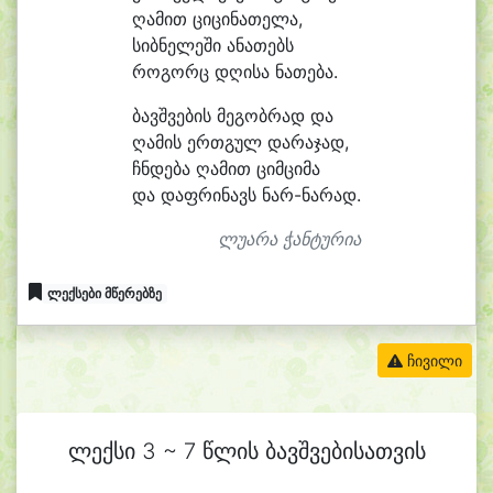
ღა
მით ცი
ცი
ნა
თე
ლა,
სიბ
ნე
ლე
ში ა
ნა
თებს
რო
გორც დღი
სა ნათება.
ბავშვების მე
გობ
რად და
ღა
მის ერთ
გულ და
რა
ჯად,
ჩნდე
ბა ღა
მით ციმ
ცი
მა
და დაფ
რი
ნავს ნარ-ნარად.
ლუარა ჭანტურია
ლექსები მწერებზე
ჩივილი
ლექსი 3 ~ 7 წლის ბავშვებისათვის