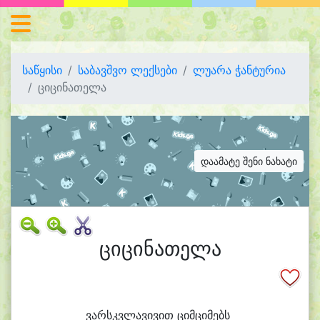
საწყისი
საბავშვო ლექსები
ლუარა ჭანტურია
ციცინათელა
დაამატე შენი ნახატი
ციცინათელა
ვარსკვ
ლა
ვი
ვით ციმ
ცი
მებს