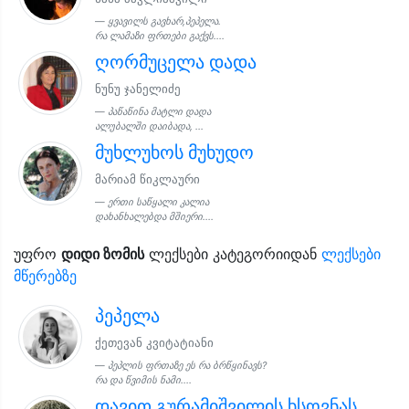
ყვავილს გავხარ,პეპელა.
რა ლამაზი ფრთები გაქვს....
ღორმუცელა დადა
ნუნუ ჯანელიძე
პაწაწინა მატლი დადა
ალუბალში დაიბადა, ...
მუხლუხოს მუხუდო
მარიამ წიკლაური
ერთი საწყალი კალია
დახანხალებდა მშიერი....
უფრო
დიდი ზომის
ლექსები კატეგორიიდან
ლექსები
მწერებზე
პეპელა
ქეთევან კვიტატიანი
პეპლის ფრთაზე ეს რა ბრწყინავს?
რა და წვიმის ნამი....
დავით გურამიშვილის ხსოვნას