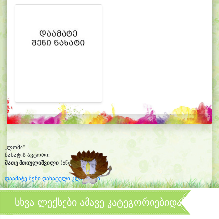
„ლომი“
ნახატის ავტორი:
მათე მთიულიშვილი
(5წლის და 8თვის)
დაამატე შენი დახატული კლიპარტი
სხვა ლექსები ამავე კატეგორიებიდან