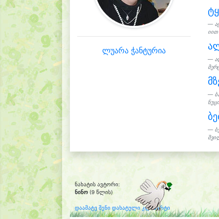
ტ
ა
იით 
ალ
ლუარა ჭანტურია
ა
მერ
მზ
ბ
ნუცი
ბე
ბ
შვი
ნახატის ავტორი:
ნინო
(9 წლის)
დაამატე შენი დახატული კლიპარტი