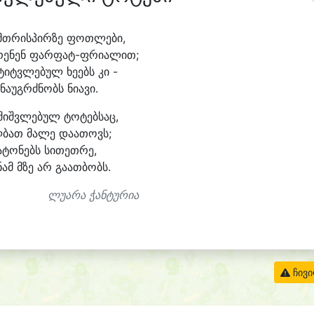
მთ
რის
პირ
ზე ფოთ
ლე
ბი,
რე
ნენ ფარფატ-ფრიალით;
ტიტვ
ლე
ბულ ხე
ებს კი -
ნა
უგრძ
ნობს ნიავი.
შიშვლებულ ტო
ტებ
საც,
ლ
ბათ მა
ლე და
ა
თოვს;
ა
ტო
ნებს სი
თეთ
რე,
ნამ მზე არ გა
ათ
ბობს.
ლუარა ჭანტურია
ჩივ