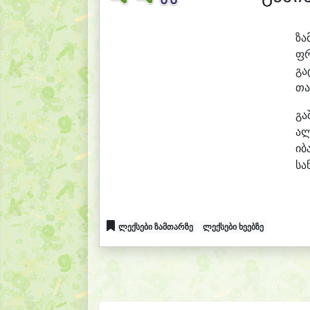
ზა
ფ
გა
თა
გა
ა
ი
ბ
სა
ლექსები ზამთარზე
ლექსები ხეებზე