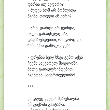
და
რი
ა თუ ავ
და
რი?
- ბუ
დეს ხომ არ მოშ
ლი
და
წვი
მა, თოვ
ლი ან ქა
რი?
- ა
რა, დარ
დი არ გვინ
და,
მა
ლე გა
ზა
ფხულ
დე
ბა,
დავბ
რუნ
დე
ბით, რო
გორც კი,
ზამ
თა
რი დას
რულ
დე
ბა.
- ფრე
ნას სულ სხვა გე
მო აქვს
ჩვენს საყ
ვა
რელ მდე
ლო
ში,
მა
ლე გა
დავფ
რინ
დე
ბით
ჩვენ
თან, სა
ქართ
ვე
ლო
ში!
***
ეს დღეც ყვე
ლა მერ
ცხალ
მა
ამ ფიქრ
ში გაატა
რა: