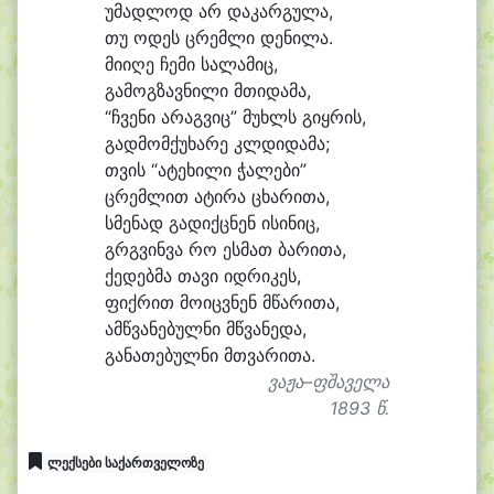
უ
მად
ლოდ არ და
კარ
გუ
ლა,
თუ ო
დეს ცრემ
ლი დე
ნი
ლა.
მი
ი
ღე ჩე
მი სა
ლა
მიც,
გა
მოგ
ზავ
ნი
ლი მთი
და
მა,
“ჩვე
ნი არაგვიც” მუხლს გიყ
რის,
გად
მომ
ქუ
ხა
რე კლდი
და
მა;
თვის “ა
ტე
ხი
ლი ჭალები”
ცრემ
ლით ა
ტი
რა ცხა
რი
თა,
სმე
ნად გა
დიქც
ნენ ი
სი
ნიც,
გრგვინ
ვა რო ეს
მათ ბა
რი
თა,
ქე
დებ
მა თა
ვი იდ
რი
კეს,
ფიქ
რით მო
იცვ
ნენ მწა
რი
თა,
ამწ
ვა
ნე
ბულ
ნი მწვა
ნე
და,
გა
ნა
თე
ბულ
ნი მთვა
რი
თა.
ვაჟა–ფშაველა
1893 წ.
ლექსები საქართველოზე