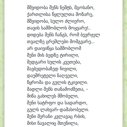
მშვი
დო
ბა შენს ნეშტს, მგო
სა
ნო,
ქართ
ლი
სა წყლულ
თა მო
ზა
რე,
მშვი
დო
ბა, სუ
ლო ძლი
ე
რო,
თა
ვის სამ
შობ
ლოს მოყ
ვა
რე!..
დი
დე
ბა შენს ჩანგს, რომ ბევრ
ჯელ
თვალ
ზე ცრემ
ლე
ბი მომგვარე…
არ და
ი
ვი
წყა სამ
შობ
ლომ
შე
ნი მის ბედ
ზე ტი
რი
ლი,
მედ
გა
რი სუ
ლის კვე
თე
ბა,
შავ
ბე
დო
ბა
ზედ ჩი
ვი
ლი,
და
უშ
რე
ტე
ლი ნაღ
ვე
ლი,
წყრო
მა და გუ
ლის ტკი
ვი
ლი.
მად
ლი შენს თა
ნა
მოძ
მე
თა, -
მი
წა გა
ხი
ლეს მშო
ბე
ლი,
შე
ნი სატრ
ფო და სა
დარ
დო,
გულს ლახვარ-დამასობელი.
შე
ნი მე
რა
ნი კვლა
ვაც რბის,
მი
სი ნა
ვა
ლიც შთე
ნი
ლა,