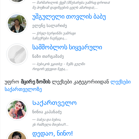
მარმარილოს ქვეშ (მწუხარება უამრავ დროთა!
მე პოეზიამ დავიწყების ცელს ამარიდა);...
უშგულელი თოვლის ბაბუ
ელენე სალარიძე
ჭრელ ხურჯინში უამრავი
საჩუქრები ჩაუწყვია,...
სამშობლოს სიყვარული
ნაზი თარგამაძე
ბებიკოს ვკითხე: - ჩემს გულში
როგორ ეტევით ნეტა,...
უფრო
მცირე ზომის
ლექსები კატეგორიიდან
ლექსები
საქართველოზე
Საქართველო
ნინია კაპანაძე
ბაბუა და ბებია,
ეს რამხელა მთებია?!...
დედაო, ნინო!