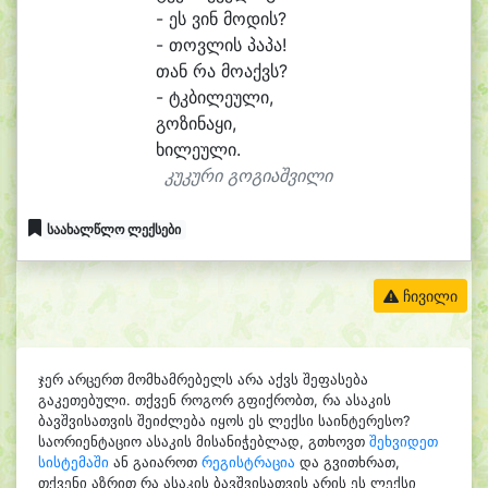
- ეს ვინ მო
დის?
- თოვ
ლის პა
პა!
თან რა მო
აქვს?
- ტკბი
ლე
უ
ლი,
გო
ზი
ნა
ყი,
ხი
ლე
უ
ლი.
კუკური გოგიაშვილი
საახალწლო ლექსები
ჩივილი
ჯერ არცერთ მომხამრებელს არა აქვს შეფასება
გაკეთებული. თქვენ როგორ გფიქრობთ, რა ასაკის
ბავშვისათვის შეიძლება იყოს ეს ლექსი საინტერესო?
საორიენტაციო ასაკის მისანიჭებლად, გთხოვთ
შეხვიდეთ
სისტემაში
ან გაიაროთ
რეგისტრაცია
და გვითხრათ,
თქვენი აზრით რა ასაკის ბავშვისათვის არის ეს ლექსი