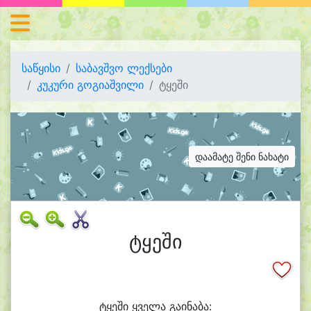
საწყისი
საბავშვო ლექსები
კუკური გოგიაშვილი
ტყეში
დაამატე შენი ნახატი
ტყეში
ტყე
ში ყვე
ლა გა
ი
ნა
ბა: