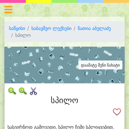
საწყისი
საბავშვო ლექსები
ნათია აბულაძე
სპილო
დაამატე შენი ნახატი
სპილო
სა
სე
ირ
ნოდ გა
მო
ვე
დი, სპი
ლო ჩე
მი სპლიყ
ვე
ბით,