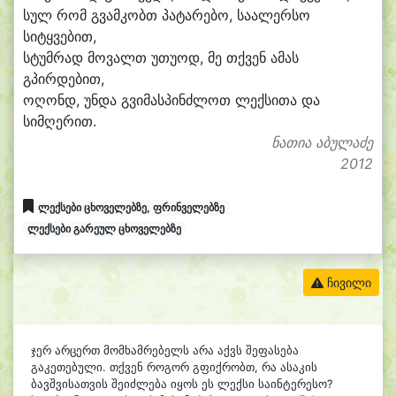
სულ რომ გვამ
კობთ პა
ტა
რე
ბო, სა
ა
ლერ
სო
სი
ტყვე
ბით,
სტუმ
რად მო
ვალთ უ
თუ
ოდ, მე თქვენ ა
მას
გპირ
დე
ბით,
ო
ღონდ, უნ
და გვი
მას
პინძ
ლოთ ლექ
სი
თა და
სიმ
ღე
რით.
ნათია აბულაძე
2012
ლექსები ცხოველებზე, ფრინველებზე
ლექსები გარეულ ცხოველებზე
ჩივილი
ჯერ არცერთ მომხამრებელს არა აქვს შეფასება
გაკეთებული. თქვენ როგორ გფიქრობთ, რა ასაკის
ბავშვისათვის შეიძლება იყოს ეს ლექსი საინტერესო?