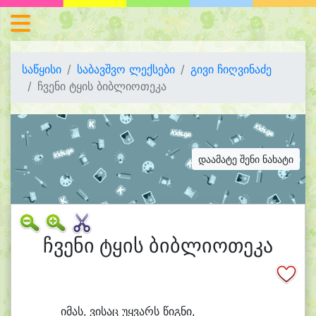
საწყისი
საბავშვო ლექსები
გივი ჩიღვინაძე
ჩვენი ტყის ბიბლიოთეკა
დაამატე შენი ნახატი
ჩვენი ტყის ბიბლიოთეკა
ი
მას, ვი
საც უყ
ვარს წიგ
ნი,