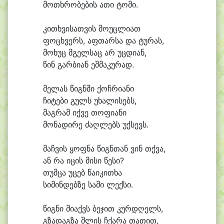
მო
თხრო
ბე
ბის ა
თი ტო
მი.
კი
თხვი
სათ
ვის მო
უც
ლი
ათ
ფო
ცხვერს, აფ
თარ
სა და ტუ
რას,
მო
ხუც მგელ
საც არ უც
დი
ან,
წინ გარ
ბი
ან ეშ
მა
კუ
რად.
მე
ლას წიგნ
ში ქოჩ
რი
ა
ნი
ჩი
ტე
ბი გულს უ
ხა
ლი
სებს,
მაგ
რამ იქ
ვე თო
ფი
ა
ნი
მო
ნა
დი
რე ძაღ
ლებს უქ
სევს.
მაჩ
ვის ყოფ
ნა წიგნ
თან ვინ თქვა,
ან რა ი
ცის მი
სი წე
სი?
თუმ
ცა უ
ცებ წა
ი
კი
თხა
სი
მინ
დებ
ზე სა
მი ლექ
სი.
წიგ
ნი მი
აქვს ბე
ჯით კურ
დღელს,
გზა
დაგ
ზა შლის ჩქა
რა თა
თით,