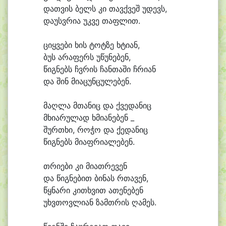
დათ
ვის ბელს კი თავქ
ვეშ უ
დევს,
და
უსვ
რი
ა უკ
ვე თაფ
ლით.
ციყ
ვე
ბი ხის ტოტ
ზე ხტი
ან,
ბუს ა
რა
ფერს უ
წუ
ნე
ბენ,
წიგ
ნებს ჩვრის ჩან
თა
ში ჩრი
ან
და შინ მი
ა
ცუნ
ცუ
ლე
ბენ.
მაღ
ლა მთა
ნიც და ქვე
და
ნიც
მხი
ა
რუ
ლად ხმი
ა
ნე
ბენ _
შურ
თხი, რო
ჭო და ქე
და
ნიც
წიგ
ნებს მი
აფ
რი
ა
ლე
ბენ.
თრი
ე
ბი კი მი
ათ
რე
ვენ
და წიგ
ნე
ბით ბი
ნას რთა
ვენ,
წყნა
რი კი
თხვით ა
თე
ნე
ბენ
უხვ
თოვ
ლი
ან ზამთ
რის ღა
მეს.