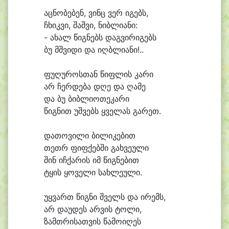
აც
ნო
ბე
ბენ, ვინც ვერ ი
გებს,
ჩხიკ
ვი, შაშ
ვი, ნიბ
ლი
ა
ნი:
- ა
ხალ წიგ
ნებს დაგვირი
გებს
ბუ მშვი
დი და იღბ
ლი
ა
ნი!..
ფუ
ღუ
როს
თან წიფ
ლის კა
რი
არ ჩერ
დე
ბა დღე და ღა
მე
და ბუ ბიბ
ლი
ო
თე
კა
რი
წიგ
ნით უშ
ვებს ყვე
ლას გა
რეთ.
და
თო
ვი
ლი ბი
ლი
კე
ბით
თეთრ ფიფ
ქებ
ში გახ
ვე
უ
ლი
შინ იჩ
ქა
რის იმ წიგ
ნე
ბით
ტყის ყო
ვე
ლი სახ
ლე
უ
ლი.
უყ
ვართ წიგ
ნი შველს და ი
რემს,
არ და
უ
დეს არ
ვის ტო
ლი,
ზამთ
რი
სათ
ვის წა
მო
ი
ღეს