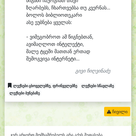
წიგნ
ში ჩა
ურ
გი
ათ თა
ვი
ზღარ
ბებს, ჩხართ
ვებ
სა თუ კვერ
ნას...
ბო
ლოს ბიბ
ლი
ო
თე
კა
რი
ა
სე ე
უბ
ნე
ბა ყვე
ლას:
- ვი
მე
გობ
როთ ამ წიგ
ნებ
თან,
ა
ვი
მაღ
ლოთ ინ
ტე
ლექ
ტი,
მა
ლე ტყე
ში მათ
თან ერ
თად
შე
მოგ
ვი
ვა ინ
ტერ
ნე
ტი...
გივი ჩიღვინაძე
ლექსები ცხოველებზე, ფრინველებზე
ლექსები სწავლაზე
ლექსები ბუნებაზე
ჩივილი
ჯერ არცერთ მომხამრებელს არა აქვს შეფასება