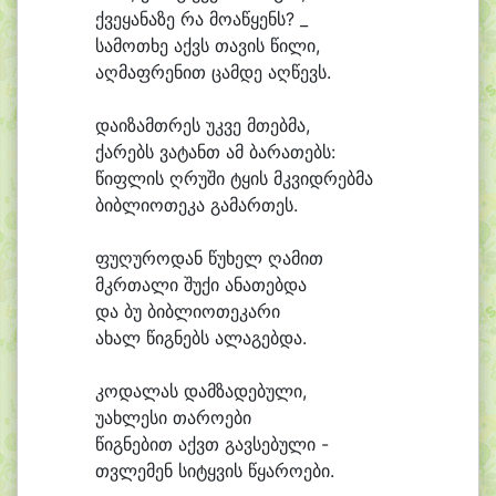
ქვე
ყა
ნა
ზე რა მო
ა
წყენს? _
სა
მო
თხე აქვს თა
ვის წი
ლი,
აღ
მაფ
რე
ნით ცამ
დე აღ
წევს.
და
ი
ზამთ
რეს უკ
ვე მთებ
მა,
ქა
რებს ვა
ტანთ ამ ბა
რა
თებს:
წიფ
ლის ღრუ
ში ტყის მკვიდ
რებ
მა
ბიბ
ლი
ო
თე
კა გა
მარ
თეს.
ფუ
ღუ
რო
დან წუ
ხელ ღა
მით
მკრთა
ლი შუ
ქი ა
ნა
თებ
და
და ბუ ბიბ
ლი
ო
თე
კა
რი
ა
ხალ წიგ
ნებს ა
ლა
გებ
და.
კო
და
ლას დამ
ზა
დე
ბუ
ლი,
უ
ახ
ლე
სი თა
რო
ე
ბი
წიგ
ნე
ბით აქვთ გავ
სე
ბუ
ლი -
თვლე
მენ სი
ტყვის წყა
რო
ე
ბი.