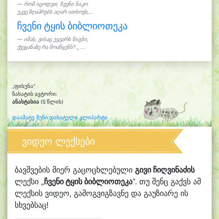
რომ იცოდეთ, ჩვენი ნიკო
უკვე ზღაპრებს აღარ ითხოვს,...
ჩვენი ტყის ბიბლიოთეკა
იმას, ვისაც უყვარს წიგნი,
ქვეყანაზე რა მოაწყენს? _ ...
„ფისუნა“
ნახატის ავტორი:
ანასტასია
(5 წლის)
დაამატე შენი დახატული კლიპარტი
ვიდეო ლექსები
ბავშვების მიერ გაცოცხლებული
გივი ჩიღვინაძის
ლექსი „
ჩვენი ტყის ბიბლიოთეკა
“. თუ შენც გაქვს ამ
ლექსის ვიდეო, გამოგვიგზავნე და გაუზიარე ის
სხვებსაც!