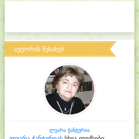
ავტორის შესახებ
ლუარა ჭანტურია
ლუარა ჭანტურიას
სხვა ლექსები: