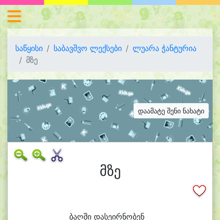
საწყისი
საბავშვო ლექსები
ლუარა ჭანტურია
მზე
დაამატე შენი ნახატი
მზე
ბაღ
ში და
სე
ირ
ნო
ბენ