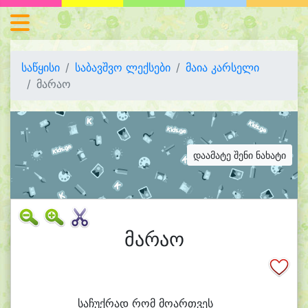
საწყისი
საბავშვო ლექსები
მაია კარსელი
მარაო
დაამატე შენი ნახატი
მარაო
სა
ჩუქ
რად რომ მო
ართ
ვეს