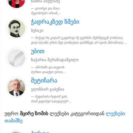
ნათია აბულაძე
გიორგი და მაია
მეგობრები არიან,...
ჭადრაკზედ ზმები
ბესიკი
ნიჭად რა კიდარ უკადრად მე ფერხნი შემჰსდგენ ღონითა;
ჟილ ბლაზი ერის მეტ ლიზღვით დამმხედ არ იყოს ჰხსონითა; ...
უბით
ზაქარია შერაზადაშვილი
ამირანს და თედოს
ბურთი დააქვთ უბით,...
მეტიჩარა
ელიზბარ გაბუნია
მეტიჩარა რატომ ვარ,
რომ ვატარებ სათვალეს? ...
უფრო
მცირე ზომის
ლექსები კატეგორიიდან
ლექსები
თამაშზე