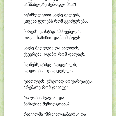
საწ
ნა
ხელ
ზე შე
მოდ
გო
მას?!
ჩურჩხელებით სავ
სე ძე
ლებს,
ციცქ
ნა გუ
ლებს რომ გვიძგერებს.
ჩირებს, კოხ
ტად ამ
ძი
ვე
ბულს,
თოკს, ჩა
მი
ჩით დამძიმებულს.
სავ
სე ბეღ
ლებს და ნა
ლი
ებს,
ქვევ
რებს, ღვი
ნო რომ დალიეს.
ზვინებს, ცამ
დე ა
კი
დე
ბულს,
ა
კი
დო
ებს - და
კი
დე
ბულს.
ფოთლებს, ჭრე
ლად მო
ფარ
ფა
ტეს,
ა
რე
მა
რე რომ დახატეს.
რა ჯო
ბი
ა ხვა
ვი
ან და
ბა
რა
ქი
ან შე
მოდ
გო
მას?!
რთველში “მრა
ვალ
ჟა
მი
ერს” და