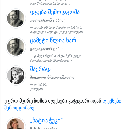
ვით მოჩვენება მკრთალი,...
დგება შემოდგომა
გალაკტიონ ტაბიძე
გუგუნებს ალი მხიარულ ბუხრის,
მაფიქრებს ალი და ვწვავ წერილებს, ...
ცამეტი წლის ხარ
გალაკტიონ ტაბიძე
ცამეტი წლის ხარ და შენი ტყვეა
ჭაღარა გულის ზმანება ავი, - ...
შაქრად
მაყვალა მრევლიშვილი
ყურძენს,
ვაშლებს,...
უფრო
მცირე ზომის
ლექსები კატეგორიიდან
ლექსები
შემოდგომაზე
„ბატის ჭუკი“
მანანა კაკაჩია