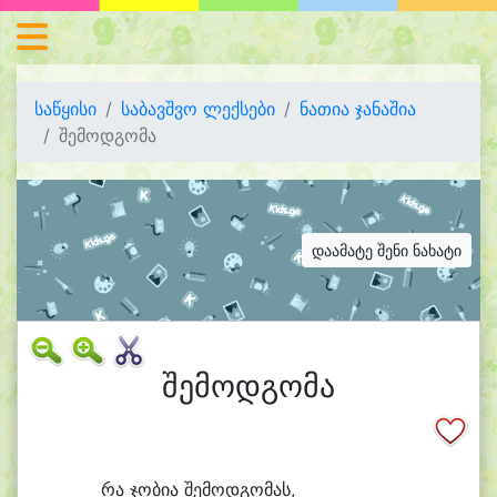
საწყისი
საბავშვო ლექსები
ნათია ჯანაშია
შემოდგომა
დაამატე შენი ნახატი
შემოდგომა
რა ჯო
ბი
ა შე
მოდ
გო
მას,