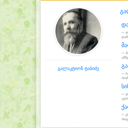
გა
და
დ
დამშ
მ
მ
ამწვ
გ
გალაკტიონ ტაბიძე
ხ
რომ 
სი
დ
აუსრ
ქა
ქ
როგ