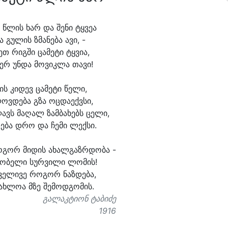
 წლის ხარ და შე
ნი ტყვე
ა
ა გუ
ლის ზმა
ნე
ბა ა
ვი, -
ეთ რიგ
ში ცა
მე
ტი ტყვი
ა,
ერ უნ
და მო
ვიკ
ლა თა
ვი!
ს კი
დევ ცა
მე
ტი წე
ლი,
ოვ
დე
ბა გზა ოც
და
ექვ
სი,
ავს მა
ღალ ზამ
ბა
ხებს ცე
ლი,
ე
ბა დრო და ჩე
მი ლექ
სი.
ო
გორ მი
დის ა
ხალ
გაზრ
დო
ბა -
ო
ბე
ლი სურ
ვი
ლი ლო
მის!
ვე
ლი
ვე რო
გორ ნაზ
დე
ბა,
ახ
ლო
ა მზე შე
მოდ
გო
მის.
გალაკტიონ ტაბიძე
1916