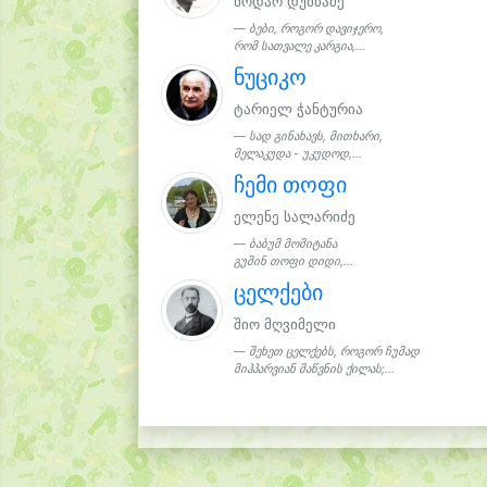
ნოდარ დუმბაძე
ბები, როგორ დავიჯერო,
რომ სათვალე კარგია,...
ნუციკო
ტარიელ ჭანტურია
სად გინახავს, მითხარი,
მელაკუდა - უკუდოდ,...
ჩემი თოფი
ელენე სალარიძე
ბაბუმ მომიტანა
გუშინ თოფი დიდი,...
ცელქები
შიო მღვიმელი
შეხეთ ცელქებს, როგორ ჩუმად
მიჰპარვიან მაწვნის ქილას;...