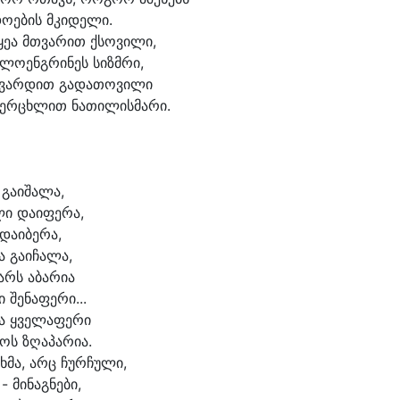
დო
ე
ბის მკი
დე
ლი.
ყე
ა მთვა
რით ქსო
ვი
ლი,
 ლო
ენგ
რი
ნეს სიზმ
რი,
ვარ
დით გა
და
თო
ვი
ლი
ვერ
ცხლით ნა
თი
ლის
მა
რი.
 გა
ი
შა
ლა,
ი და
ი
ფე
რა,
და
ი
ბე
რა,
 გაიჩა
ლა,
არს ა
ბა
რი
ა
 შე
ნა
ფე
რი...
 ყვე
ლა
ფე
რი
ოს ზღა
პა
რი
ა.
ხმა, არც ჩურ
ჩუ
ლი,
 - მი
ნაგ
ნე
ბი,