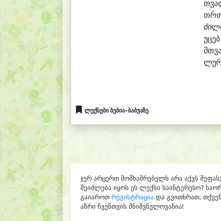
თვა
თრთ
ძი
ლი
უ
ცებ
მთვ
ლუ
ლექსები ბებია-ბაბუაზე
ჯერ არცერთ მომხამრებელს არა აქვს შეფას
შეიძლება იყოს ეს ლექსი საინტერესო? საო
გაიაროთ
რეგისტრაცია
და გვითხრათ, თქვენ
აზრი ჩვენთვის მნიშვნელოვანია!