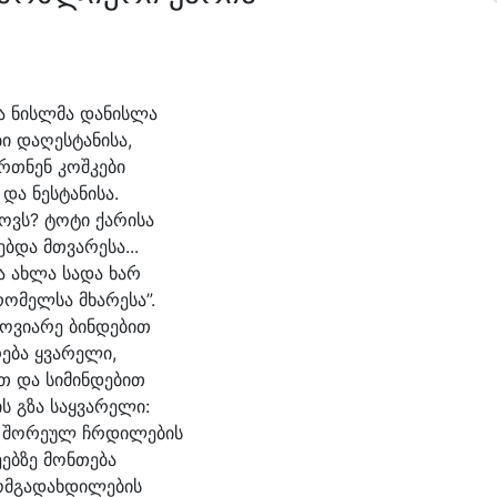
ა ნისლ
მა და
ნის
ლა
ბი და
ღეს
ტა
ნი
სა,
ართ
ნენ კოშ
კე
ბი
 და ნეს
ტა
ნი
სა.
ოვს? ტო
ტი ქა
რი
სა
ებ
და მთვა
რე
სა...
ა ახ
ლა სა
და ხარ
რო
მელ
სა მხარესა”.
ო
ვი
ა
რე ბინ
დე
ბით
ე
ბა ყვა
რე
ლი,
თ და სი
მინ
დე
ბით
ს გზა საყვა
რე
ლი:
 შო
რე
ულ ჩრდი
ლე
ბის
ე
ებ
ზე მონ
თე
ბა
ომ
გა
დახ
დი
ლე
ბის