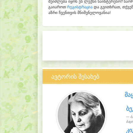
შეიძლება იყოს ეს ლექსი საინტერესო? საო
გაიაროთ
რეგისტრაცია
და გვითხრათ, თქვენ
აზრი ჩვენთვის მნიშვნელოვანია!
ავტორის შესახებ
მა
ბე
ბ
ბაცი
კი