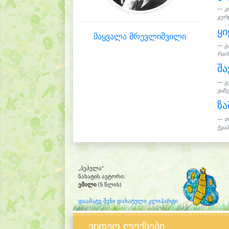
კ
ყურც
ყ
მაყვალა მრევლიშვილი
გ
რაინ
შ
ყ
ვაშლ
ზ
თ
ჭყაპი
„პეპელა“
ნახატის ავტორი:
ემილი
(5 წლის)
დაამატე შენი დახატული კლიპარტი
ვიდეო ლექსები