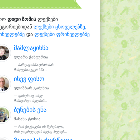
რო
დიდი ზომის
ლექსები
ტეგორიებიდან
ლექსები ცხოველებზე,
ინველებზე
და
ლექსები ფრინველებზე
მამლაყინწა
ლუარა ჭანტურია
მამლაყინწა ტრაბახას
ჩახლეჩია უცებ ხმა,...
ისევ ფისო
ელიზბარ გაბუნია
ფისუნიავ, ისევ
ჩამივარდი ხელში?...
ბუნების ენა
მანანა ტონია
რას ჭიკჭიკებს ის მერცხალი,
რას ჟღურტულებს ნეტავ ,ნეტავ?...