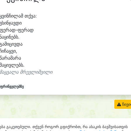
ყვინ
ჩი
ლამ თქვა:
ვსინ
ჯავ
დი
ფერად-ფერად
ნა
ყი
ნებს.
გა
მი
ცივ
და
ჩი
ჩაყ
ვი,
წა
რა
მა
რა
მა
ყივ
ლებს.
მაყვალა მრევლიშვილი
 ფრინველებზე
ჩივ
ება გაკეთებული. თქვენ როგორ გფიქრობთ, რა ასაკის ბავშვისათვის