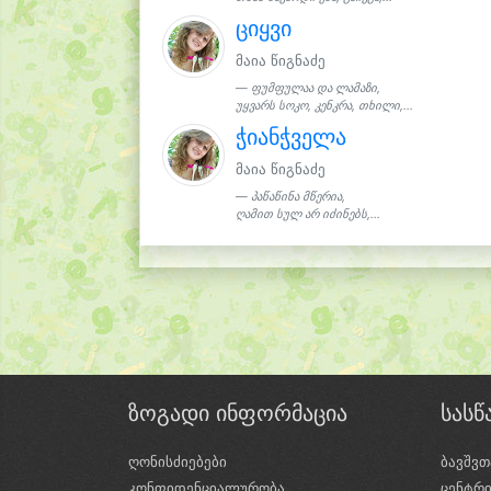
ციყვი
მაია წიგნაძე
ფუმფულაა და ლამაზი,
უყვარს სოკო, კენკრა, თხილი,...
ჭიანჭველა
მაია წიგნაძე
პაწაწინა მწერია,
ღამით სულ არ იძინებს,...
ზოგადი ინფორმაცია
სას
ღონისძიებები
ბავშვთ
კონფიდენციალურობა
ცენტრ