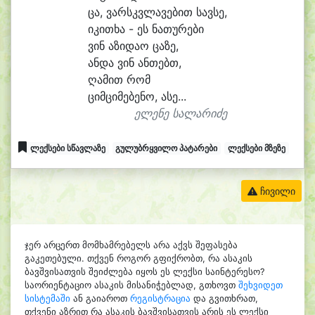
ცა, ვარსკვ
ლა
ვე
ბით სავ
სე,
ი
კი
თხა - ეს ნა
თუ
რე
ბი
ვინ ა
ზი
და
ო ცა
ზე,
ან
და ვინ ან
თებთ,
ღა
მით რომ
ციმ
ცი
მე
ბე
ნო, ა
სე...
ელენე სალარიძე
ლექსები სწავლაზე
გულუბრყვილო პატარები
ლექსები მზეზე
ჩივილი
ჯერ არცერთ მომხამრებელს არა აქვს შეფასება
გაკეთებული. თქვენ როგორ გფიქრობთ, რა ასაკის
ბავშვისათვის შეიძლება იყოს ეს ლექსი საინტერესო?
საორიენტაციო ასაკის მისანიჭებლად, გთხოვთ
შეხვიდეთ
სისტემაში
ან გაიაროთ
რეგისტრაცია
და გვითხრათ,
თქვენი აზრით რა ასაკის ბავშვისათვის არის ეს ლექსი