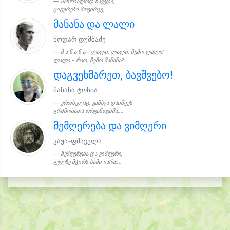
სასრიალოდ წავედი,
ციგურები მოვირგე,...
მანანა და ლალი
ნოდარ დუმბაძე
მ ა ნ ა ნ ა - ლალი, ლალი, ჩემო ლალი!
ლალი - რაო, ჩემო მანანა?...
დაგვეხმარეთ, ბავშვებო!
მანანა ტონია
ერთხელაც, განსჯა დაიწყეს
გრძნობათა ორგანოებმა,...
მემღერება და ვიმღერი
ვაჟა–ფშაველა
მემღერება და ვიმღერი, _
გულზე მჭირს სამი იარა:...