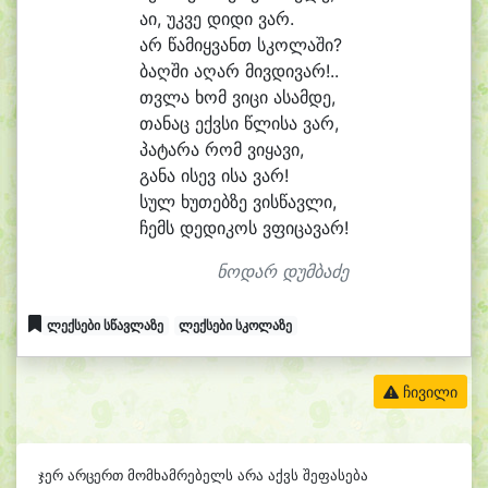
ა
ი, უკ
ვე დი
დი ვარ.
არ წა
მიყ
ვანთ სკო
ლა
ში?
ბაღ
ში ა
ღარ მივ
დი
ვარ!..
თვლა ხომ ვი
ცი ა
სამ
დე,
თა
ნაც ექვ
სი წლი
სა ვარ,
პა
ტა
რა რომ ვი
ყა
ვი,
გა
ნა ი
სევ ი
სა ვარ!
სულ ხუ
თებ
ზე ვის
წავ
ლი,
ჩემს დე
დი
კოს ვფი
ცა
ვარ!
ნოდარ დუმბაძე
ლექსები სწავლაზე
ლექსები სკოლაზე
ჩივილი
ჯერ არცერთ მომხამრებელს არა აქვს შეფასება