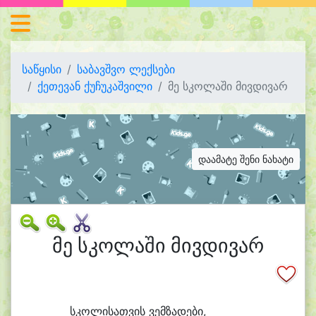
საწყისი
საბავშვო ლექსები
ქეთევან ქუჩუკაშვილი
მე სკოლაში მივდივარ
დაამატე შენი ნახატი
მე სკოლაში მივდივარ
სკო
ლი
სათ
ვის ვემ
ზა
დე
ბი,