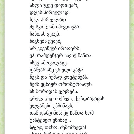
ახ
ლა უკ
ვე დი
დი ვარ,
დღეს პირ
ვე
ლად,
სულ პირ
ვე
ლად
მე სკო
ლა
ში მივ
დი
ვარ.
ჩან
თას ვე
ძებ,
წიგ
ნებს ვე
ძებ,
არ ვი
ვი
წყებ ა
რა
ფერს,
უჰ, რამ
დენ
ჯერ სავ
სე ჩან
თა
ი
სევ ა
მო
ვა
ლა
გე.
ფან
ჯა
რა
ზე ჭრე
ლი კა
ტა
წევს და ჩუ
მად კრუ
ტუ
ნებს.
ჩემს უც
ნა
ურ ო
რომტ
რი
ალს
ის შო
რი
დან უ
ყუ
რებს.
ჭრელ კუდს იქ
ნევს, ქურდ
ბა
ცა
ცას
ულ
ვა
შე
ბი უბ
ზი
ნავს,
თან დამ
ცი
ნის: ეგ ჩან
თა ხომ
გას
ტე
ნე
ო უ
წი
ნაც...
ს
ტყუ
ი, ფი
სო, შე
მომ
ხე
დე!