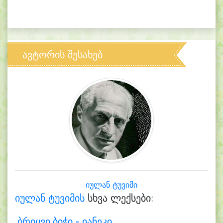
ავტორის შესახებ
იულან ტუვიმი
იულან ტუვიმის
სხვა ლექსები:
ბრიყვი ბიჭი - იანეკი