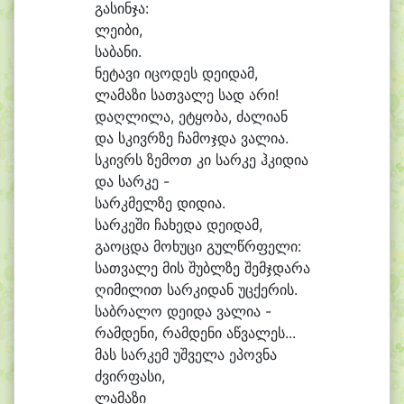
გა
სინ
ჯა:
ლე
ი
ბი,
სა
ბა
ნი.
ნე
ტა
ვი ი
ცო
დეს დე
ი
დამ,
ლა
მა
ზი სათ
ვა
ლე სად ა
რი!
დაღ
ლი
ლა, ე
ტყო
ბა, ძა
ლი
ან
და სკივრ
ზე ჩა
მოჯ
და ვა
ლი
ა.
სკივრს ზე
მოთ კი სარ
კე ჰკი
დი
ა
და სარ
კე -
სარკ
მელ
ზე დი
დია.
სარ
კეში ჩა
ხე
და დე
ი
დამ,
გა
ოც
და მო
ხუ
ცი გულწრ
ფე
ლი:
სათ
ვა
ლე მის შუბლ
ზე შემჯ
და
რა
ღი
მი
ლით სარ
კი
დან უც
ქე
რის.
საბ
რა
ლო დე
ი
და ვა
ლი
ა -
რამ
დე
ნი, რამ
დე
ნი აწ
ვა
ლეს...
მას სარ
კემ უშ
ვე
ლა ე
პოვ
ნა
ძვირ
ფა
სი,
ლა
მა
ზი