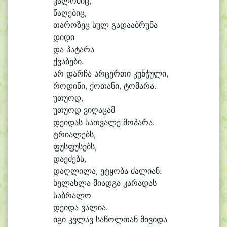
კა
ლო
შიც,
წა
ღე
ბიც,
თა
რო
ზეც სულ გა
და
აბ
რუ
ნა
დი
დი
და პა
ტა
რა
ქვა
ბე
ბი.
არ დარ
ჩა არ
ცერ
თი კუნ
ჭუ
ლი,
რო
დი
ნი, ქო
თა
ნი, ტო
მა
რა.
უ
თუ
ოდ,
უ
თუ
ოდ ვი
ღა
ცამ
დე
ი
დას სათ
ვა
ლე მო
პა
რა.
ტრი
ა
ლებს,
ფუს
ფუ
სებს,
და
ე
ძებს,
დაღ
ლი
ლა, ე
ტყო
ბა ძა
ლი
ან.
ხელახ
ლა მი
ად
გა კა
რა
დას
საბ
რა
ლო
დე
ი
და ვა
ლი
ა.
ი
გი კვლავ სა
წოლ
თან მი
ვი
და