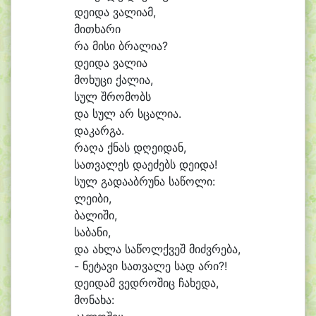
დე
ი
და ვა
ლი
ამ,
მი
თხა
რი
რა მი
სი ბრა
ლი
ა?
დე
ი
და ვა
ლი
ა
მო
ხუ
ცი ქა
ლი
ა,
სულ შრო
მობს
და სულ არ სცა
ლი
ა.
და
კარ
გა.
რა
ღა ქნას დღე
ი
დან,
სათ
ვა
ლეს და
ე
ძებს დე
ი
და!
სულ გა
და
აბ
რუ
ნა სა
წო
ლი:
ლე
ი
ბი,
ბა
ლი
ში,
სა
ბა
ნი,
და ახ
ლა სა
წოლქ
ვეშ მიძვ
რე
ბა,
- ნე
ტა
ვი სათ
ვა
ლე სად ა
რი?!
დე
ი
დამ ვედ
რო
შიც ჩა
ხე
და,
მო
ნა
ხა: