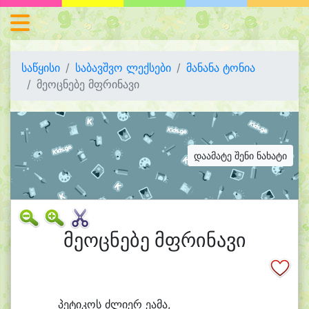
საწყისი
საბავშვო ლექსები
მანანა ტონია
მეოცნებე მფრინავი
დაამატე შენი ნახატი
მეოცნებე მფრინავი
პე
ტი
კოს ძლი
ერ ე
ა
მა,