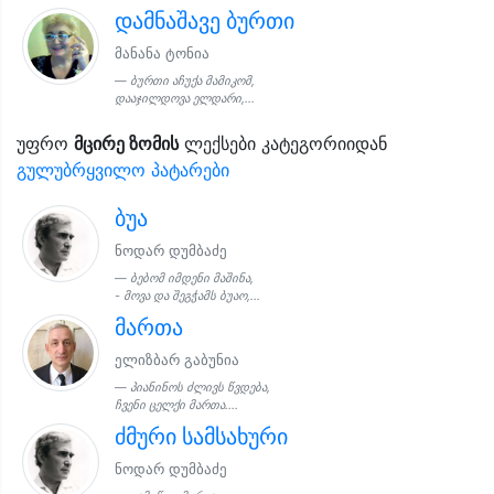
დამნაშავე ბურთი
მანანა ტონია
ბურთი აჩუქა მამიკომ,
დააჯილდოვა ელდარი,...
უფრო
მცირე ზომის
ლექსები კატეგორიიდან
გულუბრყვილო პატარები
ბუა
ნოდარ დუმბაძე
ბებომ იმდენი მაშინა,
- მოვა და შეგჭამს ბუაო,...
მართა
ელიზბარ გაბუნია
პიანინოს ძლივს წვდება,
ჩვენი ცელქი მართა....
ძმური სამსახური
ნოდარ დუმბაძე