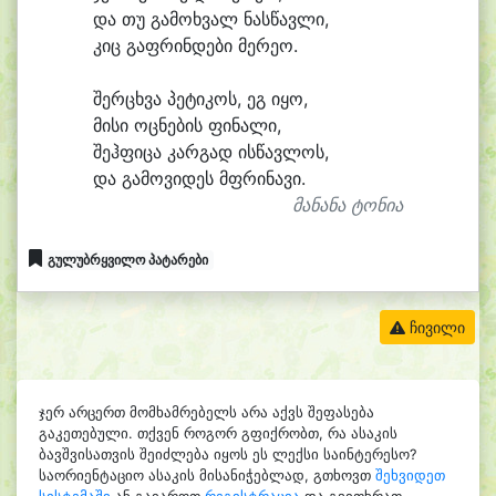
და თუ გა
მოხ
ვალ ნას
წავ
ლი,
კიც გაფ
რინ
დე
ბი მე
რეო.
შერ
ცხვა პე
ტი
კოს, ეგ ი
ყო,
მი
სი ოც
ნე
ბის ფი
ნა
ლი,
შეჰ
ფი
ცა კარ
გად ის
წავ
ლოს,
და გა
მო
ვი
დეს მფრი
ნა
ვი.
მანანა ტონია
გულუბრყვილო პატარები
ჩივილი
ჯერ არცერთ მომხამრებელს არა აქვს შეფასება
გაკეთებული. თქვენ როგორ გფიქრობთ, რა ასაკის
ბავშვისათვის შეიძლება იყოს ეს ლექსი საინტერესო?
საორიენტაციო ასაკის მისანიჭებლად, გთხოვთ
შეხვიდეთ