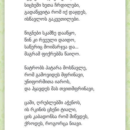
სი
ცხე
ში ხე
თა ჩრდი
ლე
ბი,
გა
და
წყვი
ტა რომ იქ დაჯ
დეს,
ის
წავ
ლოს გაკ
ვე
თი
ლე
ბი.
წიგ
ნე
ბი სკამ
ზე და
ა
წყო,
წინ კი რვე
უ
ლი და
ი
დო,
სა
წე
რიც მო
ი
მარჯ
ვა და...
მაგ
რამ ფიქ
რებ
მა წა
ი
ღო.
ნატ
რობს პა
ტა
რა მოს
წავ
ლე,
რომ გა
მო
ვი
დეს მფრი
ნა
ვი,
უ
ნი
ფორ
მი
თა ი
ა
როს,
და ჰყავ
დეს მას თვითმფრი
ნა
ვი,
ცა
ში, ღრუბ
ლებ
ში ა
ჭე
ნოს,
ის რკი
ნის ცხე
ნი ტი
ა
ლი,
ცის კა
ბა
დონ
სა რომ მიწვ
დეს,
ქრო
დეს, რო
გორ
ცა ნი
ა
ვი.