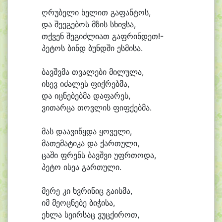
ღრუ
ბე
ლი ხე
ლით გა
ფან
ტოს,
და შე
ე
გე
ბოს მზის სხივ
სა,
თქვენ შე
გიძ
ლი
ათ გაფ
რინ
დეთ!-
პე
ტოს ბინდ ბუნდ
ში ეს
მი
სა.
ბავშვ
მა თვა
ლე
ბი მი
ლუ
ლა,
ი
სევ ი
ძა
ლეს ფიქ
რებ
მა,
და იც
ნე
ბებ
მა და
ფა
რეს,
ვი
თარ
ცა თოვ
ლის ფიფ
ქებ
მა.
მას და
ა
ვი
წყდა ყო
ვე
ლი,
მა
თე
მა
ტი
კა და ქარ
თუ
ლი,
ცა
ში ფრენს ბავშ
ვი უფრ
თო
და,
პე
ტო ი
სე
ა გარ
თუ
ლი.
მე
რე კი ხვრი
ნიც გა
ის
მა,
იმ მე
ოც
ნე
ბე ბი
ჭი
სა,
ეხ
ლა სე
ირ
საც ვუც
ქი
როთ,