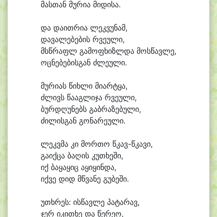
მას
თან მუ
რი
ა მი
დი
სა.
და და
ით
რი
ა ლეკ
ვუ
ნამ,
და
ვა
ლე
ბე
ბის რვე
უ
ლი,
მსწრაფლ გა
მო
ფხიზლ
და მოს
წავ
ლე,
ოც
ნე
ბე
ბის
გან ძლე
უ
ლი.
მუ
რი
ას წიხ
ლი მი
არ
ტყა,
ძლივს წა
აგ
ლი
ჯა რვე
უ
ლი,
ბურ
დღუ
ნებს გაბ
რა
ზე
ბუ
ლი,
ძი
ლის
გან გო
ნა
რე
უ
ლი.
ლეკვ
მა კი მორ
თო წკავ-წკავი,
გა
იქ
ცა ბა
ღის კუ
თხე
ში,
იქ ბა
ყა
ყიც ა
ყი
ყინ
და,
იქ
ვე დიდ მწვა
ნე გუ
ბე
ში.
უ
თხრეს: ის
წავ
ლე პა
ტა
რავ,
ჯერ ი
კი
თხე და წე
რე
ო,