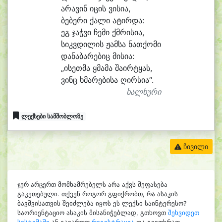
ა
რა
ვინ ი
ცის ვი
სი
ა,
ბე
ბე
რი ქა
ლი ა
ტირ
და:
ეგ ჯაჭ
ვი ჩე
მი ქმრი
სი
ა,
სიკვ
დი
ლის ჟამ
სა ნათ
ქო
მი
და
ნა
ბა
რე
ბიც მი
სი
ა:
„ი
სეთ
მა ყმა
მა შა
ირ
ტყას,
ვინც ხმა
რე
ბი
სა ღირსია“.
ხალხური
ლექსები სამშობლოზე
ჩივილი
ჯერ არცერთ მომხამრებელს არა აქვს შეფასება
გაკეთებული. თქვენ როგორ გფიქრობთ, რა ასაკის
ბავშვისათვის შეიძლება იყოს ეს ლექსი საინტერესო?
საორიენტაციო ასაკის მისანიჭებლად, გთხოვთ
შეხვიდეთ