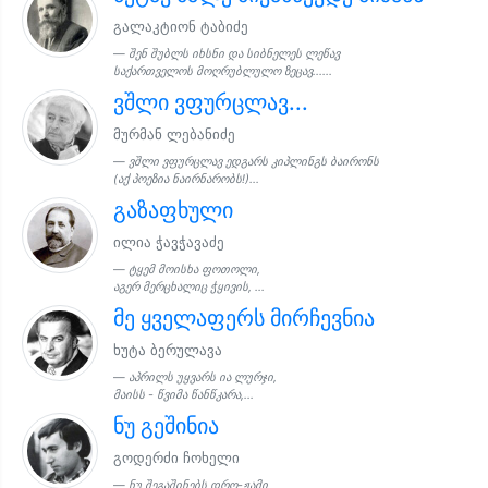
გალაკტიონ ტაბიძე
შენ შუბლს იხსნი და სიბნელეს ლეწავ
საქართველოს მოღრუბლულო ზეცავ......
ვშლი ვფურცლავ...
მურმან ლებანიძე
ვშლი ვფურცლავ ედგარს კიპლინგს ბაირონს
(აქ პოეზია ნაირნარობს!)...
გაზაფხული
ილია ჭავჭავაძე
ტყემ მოისხა ფოთოლი,
აგერ მერცხალიც ჭყივის, ...
მე ყველაფერს მირჩევნია
ხუტა ბერულავა
აპრილს უყვარს ია ლურჯი,
მაისს - წვიმა წანწკარა,...
ნუ გეშინია
გოდერძი ჩოხელი
ნუ შეგაშინებს დრო-ჟამი