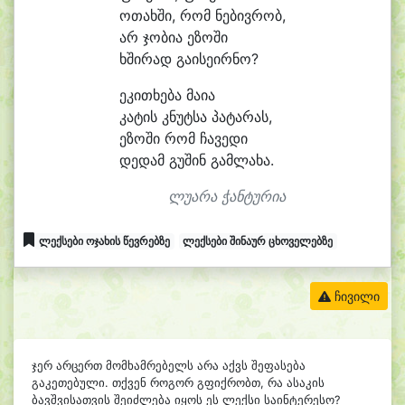
ო
თახ
ში, რომ ნე
ბივ
რობ,
არ ჯო
ბი
ა ე
ზო
ში
ხში
რად გაისეირნო?
ეკითხება მა
ი
ა
კა
ტის კნუტ
სა პა
ტა
რას,
ე
ზო
ში რომ ჩა
ვე
დი
დე
დამ გუ
შინ გამ
ლა
ხა.
ლუარა ჭანტურია
ლექსები ოჯახის წევრებზე
ლექსები შინაურ ცხოველებზე
ჩივილი
ჯერ არცერთ მომხამრებელს არა აქვს შეფასება
გაკეთებული. თქვენ როგორ გფიქრობთ, რა ასაკის
ბავშვისათვის შეიძლება იყოს ეს ლექსი საინტერესო?