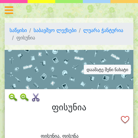
საწყისი
საბავშვო ლექსები
ლუარა ჭანტურია
ფისუნია
დაამატე შენი ნახატი
ფისუნია
ფი
სუ
ნი
ა, ფი
სუ
ნა