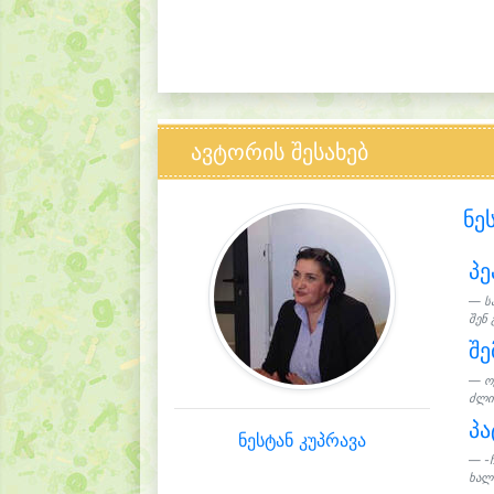
ავტორის შესახებ
ნე
პე
ს
შენ
შ
ო
ძლიე
პა
ნესტან კუპრავა
-
ხალა