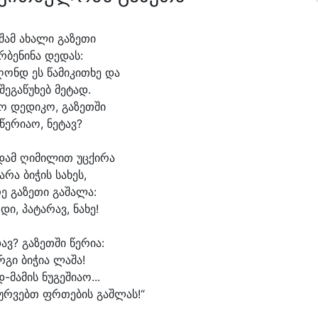
შამ ა
ხა
ლი გა
ზე
თი
რ
ბე
ნი
ნა დე
დას:
ღონდ ეს წა
მი
კი
თხე და
შე
გა
წუ
ხებ მე
ტად.
ო დე
დი
კო, გა
ზეთ
ში
წე
რი
ა
ო, ნე
ტავ?
დამ ღი
მი
ლით უც
ქი
რა
ა
რა ბი
ჭის სა
ხეს,
ე გა
ზე
თი გა
შა
ლა:
ო
დი, პა
ტა
რავ, ნა
ხე!
ავ? გა
ზეთ
ში წე
რი
ა:
რ
გი ბი
ჭი
ა ლა
შა!
-მამის ნუ
გე
ში
ა
ო...
ურ
ვებთ ფრთე
ბის გაშლას!“