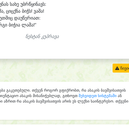
უ
ნას სა
ხე უბრ
წყი
ნავს:
შა, ციცქ
ნა ბიჭს! ვა
შა!
ეთ
შიც დაუწე
რი
ათ:
რ
გი ბი
ჭი
ა ლა
შა!“
ნესტან კუპრავა
ჩივ
ება გაკეთებული. თქვენ როგორ გფიქრობთ, რა ასაკის ბავშვისათვის
რიენტაციო ასაკის მისანიჭებლად, გთხოვთ
შეხვიდეთ სისტემაში
ან
ი აზრით რა ასაკის ბავშვისათვის არის ეს ლექსი საინტერესო. თქვენი