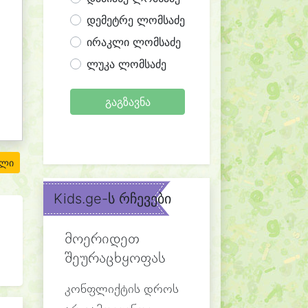
დემეტრე ლომსაძე
ირაკლი ლომსაძე
ლუკა ლომსაძე
გაგზავნა
ილი
Kids.ge-ს რჩევები
მოერიდეთ
შეურაცხყოფას
კონფლიქტის დროს