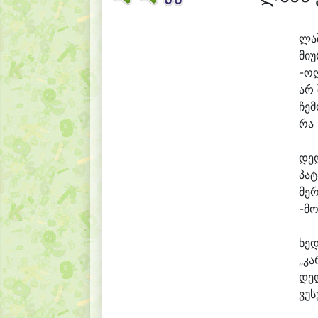
ლა
მი
უ
-ო
არ 
ჩე
მ
რა 
დე
პა
ტ
მე
რ
-მ
ხე
დ
„კა
დედ
ვუ
ს