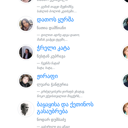
გუშინ თაგვი შევნიშნე,
სახლის ბოლოს კუთხეში....
დათოს ყურშა
ნათია დაშნიანი
დილით ადრე ადგა დათო,
მამას გაჰყვა ტყეში,...
ჭრელი კატა
ნესტან კუპრავა
ჩვენმა ნატამ
ხატა, ხატა,...
ჟირაფი
ლუარა ჭანტურია
გრძელკისერა ჟირაფს ვხატავ,
ნოკო ეჭვისთვალით მიცქერს,...
ბაყაყისა და ქეთინოს
გასაუბრება
ნოდარ დუმბაძე
გაბერილი და ამაყი