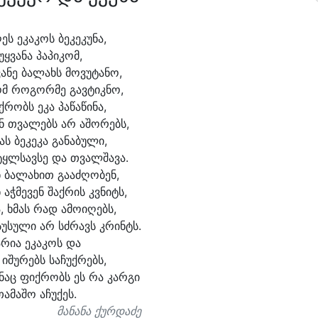
ეს ე
კა
კოს ბე
კე
კუ
ნა,
უყ
ვა
ნა პა
პი
კომ,
ვა
ნე ბა
ლახს მო
ვუ
ტა
ნო,
მ რო
გორ
მე გავ
ტიკ
ნო,
ქ
რობს ე
კა პა
წა
წი
ნა,
ნ თვა
ლებს არ ა
შო
რებს,
ას ბეკე
კა გა
ნა
ბუ
ლი,
ტყლსავ
სე და თვალ
შა
ვა.
 ბა
ლა
ხით გა
აძ
ღო
ბენ,
 აჭ
მე
ვენ შაქ
რის კვნიტს,
ა, ხმას რად ა
მო
ი
ღებს,
სუ
სუ
ლი არ სძრავს კრინტს.
ა
რი
ა ე
კა
კოს და
 ი
შუ
რებს სა
ჩუქ
რებს,
ნაც ფიქ
რობს ეს რა კარ
გი
თა
მა
შო ა
ჩუ
ქეს.
მანანა ქურდაძე