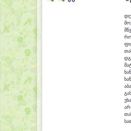
დღ
მო
მწ
რო
ფი
თა
დგ
მა
ხან
ხან
ა
ბ
გა
უ
ხ
არ
თა
სა