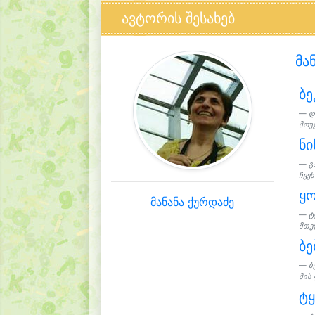
ავტორის შესახებ
მა
ბე
დ
მოუყ
ნი
გ
ჩვენ
ყო
მანანა ქურდაძე
ტ
მთელ
ბე
ბ
მის 
ტყ