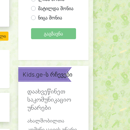
მატილდა შონია
ნიცა შონია
გაგზავნა
ილი
Kids.ge-ს რჩევები
დაახვეწინეთ
საკომუნიკაციო
უნარები
ახალშობილთა
კომუნიკაციის უნარი