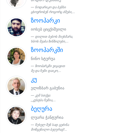
ნოდარიკო და ბემბი
ცხოვრობენ როგორც ძმები,...
ზოოპარკი
იოსებ ციცქიშვილი
დილით ბებოს მიეხმარა,
ხბოს შეაბა ზინზილები,...
ზოოპარკში
ნინო სტურუა
ზოოპარკში ვიყავით
მე და ჩემი დაიკო,...
კუ
ელიზბარ გაბუნია
კუმ სთქვა:
,,კუსტბა ჩემია,...
ბეღურა
ლუარა ჭანტურია
წუხელ შენ სად გეძინა
მოწყენილო ბეღურავ?...