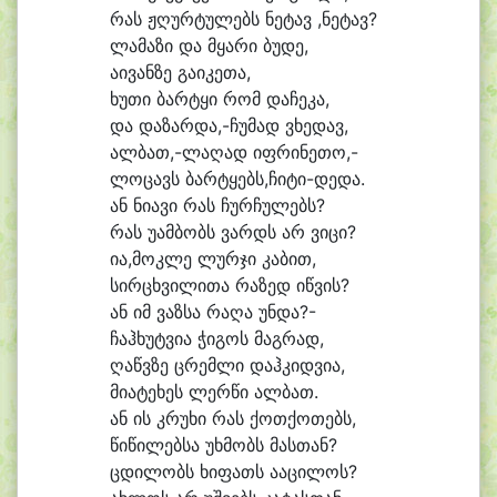
რას ჟღურ
ტუ
ლებს ნე
ტავ ,ნე
ტავ?
ლა
მა
ზი და მყა
რი ბუ
დე,
ა
ი
ვან
ზე გა
ი
კე
თა,
ხუ
თი ბარ
ტყი რომ და
ჩე
კა,
და დაზარდა,-ჩუმად ვხე
დავ,
ალ
ბათ,-ლაღად იფ
რი
ნე
თო,-
ლო
ცავს ბარტყებს,ჩიტი-დედა.
ან ნი
ა
ვი რას ჩურ
ჩუ
ლებს?
რას უ
ამ
ბობს ვარდს არ ვი
ცი?
ია,მოკლე ლურ
ჯი კა
ბით,
სირ
ცხვი
ლი
თა რა
ზედ იწ
ვის?
ან იმ ვაზ
სა რა
ღა უნ
და?-
ჩაჰ
ხუტ
ვი
ა ჭი
გოს მაგ
რად,
ღაწვ
ზე ცრემ
ლი დაჰ
კიდ
ვი
ა,
მი
ა
ტე
ხეს ლერ
წი ალ
ბათ.
ან ის კრუ
ხი რას ქოთ
ქო
თებს,
წი
წი
ლებ
სა უხ
მობს მას
თან?
ცდი
ლობს ხი
ფათს ა
ა
ცი
ლოს?