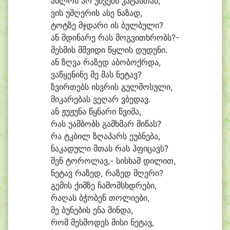
ახ
ლოს არ უშ
ვებს კა
ტას
თან,
ვის უმ
ღე
რის ა
სე ნა
ზად,
ტოტ
ზე მჯდა
რი ის ბულ
ბუ
ლი?
ან მდი
ნა
რე რას მოგ
ვი
თხრობს?-
მეს
მის მშვი
დი წყლის დუ
დუ
ნი.
ან ზღვა რა
ზედ ა
ბო
ბოქრ
და,
ვა
წყე
ნი
ნე მე მას ნე
ტავ?
ზვირ
თებს ისვ
რის გულ
მო
სუ
ლი,
მი
კა
რე
ბას ვე
ღარ ვბე
დავ.
ან ჟუ
ჟუ
ნა წყნა
რი წვი
მა,
რას უ
ამ
ბობს გამხ
მარ მი
წას?
რა ტკბილ ზღა
პარს ე
უბ
ნე
ბა,
ნა
კა
დუ
ლი მთას რას ჰფი
ცავს?
შენ ტო
რო
ლავ,- სის
ხამ დი
ლით,
ნე
ტავ რა
ზედ, რა
ზედ მღე
რი?
გე
მის ქიმ
ზე ჩა
მომსხდ
რე
ბი,
რა
ღას ბჭო
ბენ თო
ლი
ე
ბი,
მე ბუ
ნე
ბის ე
ნა მინ
და,
რომ მეს
მო
დეს მი
სი ნე
ტავ,