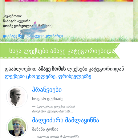
„ბეჰემოთი“
ნახატის ავტორი:
იოანე ჟორჟოლიანი
(6 წლის)
დაამატე შენი დახატული კლიპარტი
სხვა ლექსები ამავე კატეგორიებიდან
დაახლოებით
ამავე ზომის
ლექსები კატეგორიიდან
ლექსები ცხოველებზე, ფრინველებზე
პრანჭიები
ნოდარ დუმბაძე
სულ ერთი ციცქნა, პაწია
ბოსტანი ჰქონდა ბაჭიას,...
მაღვიძარა მამლაყინწა
მანანა ტონია
დილით ყივის მამლაყინწა,