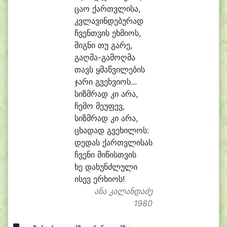
ცა
ო ქართვ
ლი
სა,
კვლა
ვინ
დე
ბუ
რად
ჩვენთ
ვის ეხ
მი
ოს,
შიგ
ნი თუ გა
რე,
გაღმა-გამოღმა
თავს ყმაწ
ვი
ლე
ბის
ჯა
რი გვეხ
ვი
ოს...
სიზმ
რად კი ა
რა,
ჩე
მო მე
უ
ფევ,
სიზმ
რად კი ა
რა,
ცხა
დად გვე
ხი
ლოს:
დე
დას ქართვ
ლი
სას
ჩვე
ნი მი
წისთ
ვის
ხე და
ხუნძ
ლუ
ლი
ი
სევ ერ
ხი
ოს!
ანა კალანდაძე
1980