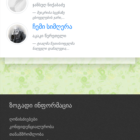
ჯანსუღ ნიქაბაძე
შეიკრიბა სცენაზე
ცხოველების ჯარი,...
ჩემი სიმღერა
აკაკი წერეთელი
ტიალმა წუთისოფელმა
ნაღველი დამალევია;...
ზოგადი ინფორმაცია
ღონისძიებები
კონფიდენციალურობა
თანამშრომლობა