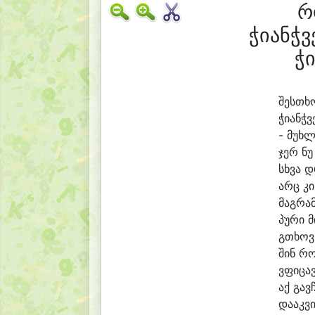
რ
ჭიანჭ
ჭ
შეს
თხო
ჭი
ანჭ
ვ
- მუხ
ჯერ ნუ
სხვა 
არც კი
მაგ
რამ
პუ
რი მ
გ
თხოვ,
შინ რო
ვფი
ცა
აქ გავ
და
აკ
ვ