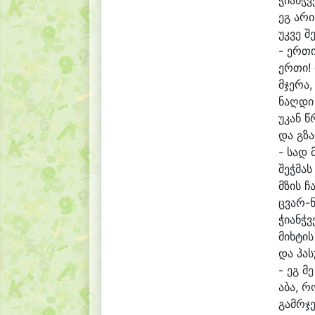
ჭი
ანჭ
ვ
ეგ ა
რი
უკ
ვე შ
- ერ
თი
ერ
თი!
მჯე
რა,
ნაღ
დი
უ
კან წ
და გზა
- სად 
შეჭ
მას
მზის ჩ
ცვარ-ნ
ჭი
ანჭ
ვ
მიხ
ტის
და პა
ს
- ეგ მე
ა
ბა, რ
გამრ
ჯე