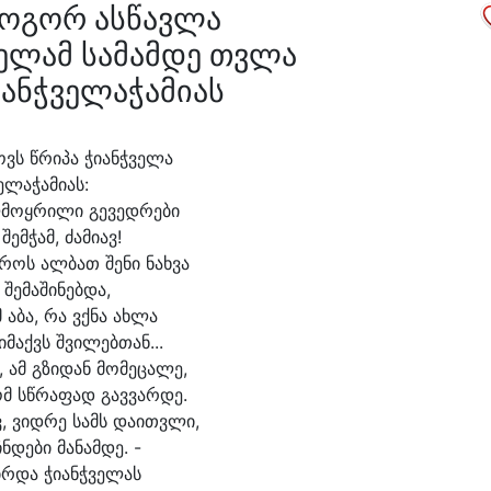
ოგორ ასწავლა
ველამ სამამდე თვლა
იანჭველაჭამიას
ვს წრი
პა ჭი
ანჭ
ვე
ლა
ე
ლაჭამიას:
ლ
მოყ
რი
ლი გე
ვედ
რე
ბი
 შემ
ჭამ, ძა
მი
ავ!
დროს ალ
ბათ შე
ნი ნახ
ვა
 შე
მა
ში
ნებ
და,
 ა
ბა, რა ვქნა ახ
ლა
ი
მაქვს შვი
ლებ
თან...
 ამ გზი
დან მო
მე
ცა
ლე,
მ სწრა
ფად გავ
ვარ
დე.
ვ, ვიდ
რე სამს და
ითვ
ლი,
ჩნ
დე
ბი მა
ნამ
დე. -
ირ
და ჭი
ანჭ
ვე
ლას