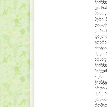
ჭი
ანჭ
ვ
და რას
მართ
ლ
პუ
რი, 
დასც
ქ
ეს რა 
და
ე
ლ
უ
თხრა:
მი
უ
ტა
ნ
მე კი,
არ
სად
ჭი
ანჭ
ვ
ბუჩ
ქებ
- ერ
თი
ჭი
ანჭ
ვ
ერ
თი კ
მე
რე რ
ერ
თის
რო
მე