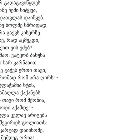
რ გა
და
გა
ვი
წყდეს.
ო
მე ჩე
მი სი
ტყვა,
 დათვ
ლას და
ი
წყებ.
ნე ხოლ
მე სწრა
ფად
რა გაქვს კი
სერზე.
ხე, რად აც
მუკ
დი,
ქით ვის ე
ძებ?
მა
ო, ვა
ტყობ პა
სუხს
ი ხარ კარ
ნა
ხით.
ე გაქვს ერ
თი თა
ვი,
გრო
შად რომ ა
რა ღირს! -
ე
ლაჭამია ხტის,
ა
მაღ
ლა ქა
ქა
ნებს:
 თა
ვი რომ მქო
ნი
ა,
ცო
დი ა
ქამ
დე! -
ე
ლა კვლავ ა
რი
გებს
შე
გირდს გო
ლი
ათს:
 კარ
გად და
იხ
სო
მე,
 შემ
დეგ ო
რი
ა!