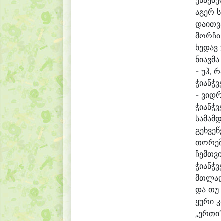
უ
საქ
მუ
ა
გერ ს
და
ით
ვ
მორ
ჩი
ხე
დავ 
ნი
ავ
მა
- უჰ, რ
ჭი
ანჭ
ვ
- ვიდ
რ
ჭი
ანჭ
ვ
სა
მამ
დ
გეხ
ვე
წ
თო
რემ
ჩემთ
ვი
ჭი
ანჭ
ვ
მთლად
და თუ 
ყუ
რი 
„ერ
თი“