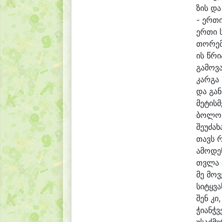
ზის და
- ერ
თი
ერ
თი 
თო
რემ
ის წრი
გა
მო
ვ
კარ
გა 
და გა
ნ
მე
ტის
მ
ბო
ლოს
შე
უ
ძა
ხ
თავს 
ა
მო
დე
თვლა 
მე მო
ვ
სი
ტყვა
შენ კი
ჭი
ანჭ
ვ