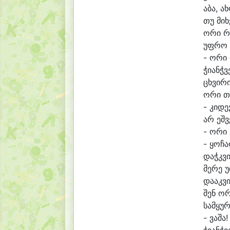
ა
ბა, ახ
თუ მიხ
ო
რი რ
უფ
რო 
- ო
რი 
ჭი
ანჭ
ვ
ცხვი
რი
ო
რი თ
- კი
დე
არ ეშ
ვ
- ო
რი 
- ყო
ჩა
დაჭკ
ვ
მე
რე უ
და
აკ
ვ
შენ ო
რ
სამ
ყუ
რ
- ვა
შა!