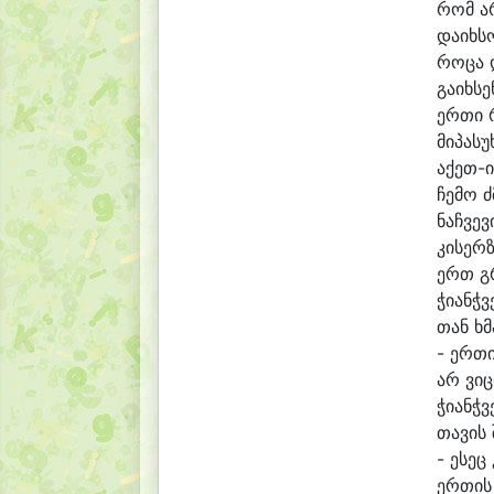
რომ ა
და
იხ
ს
რო
ცა
გა
იხ
სე
ერ
თი 
მი
პა
სუ
აქეთ-ი
ჩე
მო ძ
ნაჩ
ვე
ვ
კი
სერზ
ერთ 
ჭი
ანჭ
ვ
თან ხმ
- ერ
თი
არ ვი
ჭი
ანჭ
ვ
თა
ვის 
- ე
სეც
ერ
თის