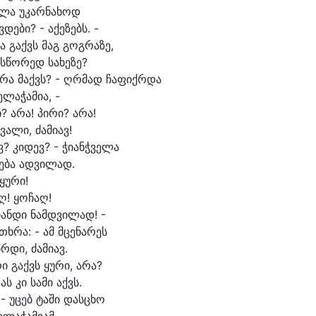
ლა უ
კარ
ნა
ხოდ
ვ
დე
ბი? - ა
ქე
ზებს. -
ა გაქვს მაგ გოგ
რა
ზე,
სწო
რედ სა
ხე
ზე?
რა მაქვს? - ღრმად ჩა
ფიქრ
და
ე
ლაჭამია, -
? ა
რა! პი
რი? ა
რა!
ვა
ლი, ძა
მი
ავ!
ვ? კი
დევ? - ჭი
ანჭ
ვე
ლა
ე
ბა ად
ვი
ლად.
ყუ
რი!
ღ! ყო
ჩაღ!
ი
ან
დი ნამდ
ვი
ლად! -
თხრა: - ამ მცე
ნა
რეს
ირ
დი, ძა
მი
ავ.
ი გაქვს ყუ
რი, ა
რა?
ას კი სა
მი აქვს.
 - უ
ცებ ტა
ში დას
ცხო