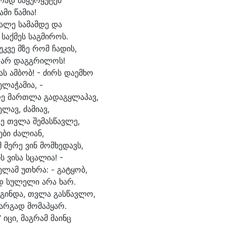
რად მა
ყურ
ყუ
ტებ
ა
მი წა
მი
ა!
ა
ლე სა
მამ
დე და
 საქ
მეს საგ
მი
როს.
უკ
ვე მზე რომ ჩა
დის,
 არ დაგგ
რი
ლოს!
ას ამ
ბობ! - ძირს და
ემ
ხო
ე
ლაჭამია, -
ე მართ
ლა გა
დაგყ
ლა
პავ,
ე
ლავ, ძა
მი
ავ,
ე თვლა შე
მას
წავ
ლე,
ე
ბი ძა
ლი
ან,
 მე
რე ვინ მომხე
დავს,
ს ვი
სა სცა
ლი
ა! -
ე
ლამ უ
თხრა: - გა
ტყობ,
 სუ
ლე
ლი ა
რა ხარ.
გინ
და, თვლა გას
წავ
ლო,
კარ
გად მო
მა
პყარ.
 ი
ცი, მაგ
რამ მა
ინც