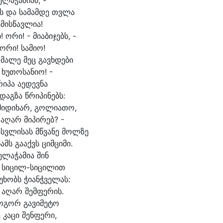
ე
ლაჭამიამ, -
ს და სა
მამ
დე თვლა
ე
მის
წავ
ლი
ა!
! ო
რი! - მი
ა
ბი
ჯებს, -
 ო
რი! სა
მიო!
 მა
ლე მეც გავხ
დე
ბი
 ხუ
თო
სა
ნი
ო! -
რი
პა ა
ე
დევ
ნა
დაგ
ზა წრი
პი
ნებს:
მი
დი
ხარ, გო
ლი
ა
თო,
 ა
ღარ მი
პი
რებ? -
ასვ
ლი
სას მწვა
ნე მოლ
ზე
ამს გა
აქვს ციმ
ცი
მი.
ე
ლაჭამია შინ
 სი
ცილ-სი
ცილით
უ
ხობს ჭი
ანჭ
ვე
ლას:
 ა
ღარ შემ
ფე
რის.
ო
გორ გა
ვი
მე
ტო
 კა
ცი შენ
ფე
რი,