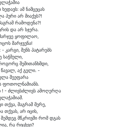
ე
ლაჭამია
 ხე
დავს: ამ ნამ
ცე
ცას
ა პუ
რი არ მი
აქვს?!
მაგ
რამ რა
მო
დე
ნა?!
ე
რის და არ სჯე
რა.
მარჯ
ვე ყო
ფი
ლა
ო,
ო
ცოს მარჯ
ვენა!
 - კარ
გი, შენს პა
ტა
რებს
ე საჭ
მე
ლი,
 რო
გორც შე
მი
თანხმ
დი,
 წა
ვალ, აქ გე
ლი. -
ე
ლა შე
ე
ფა
რა
ს ფო
თოლ
ნა
მი
ანს.
 ! - ძლივსძ
ლივს ა
მო
ღერ
ღა
ე
ლაჭამიამ.
ი თქვა, მაგ
რამ მე
რე,
ა თქვას, არ ი
ცის,
 შემ
დეგ მწკრივ
ში რომ დგას
ლი
ა, რა რი
ცხვი?