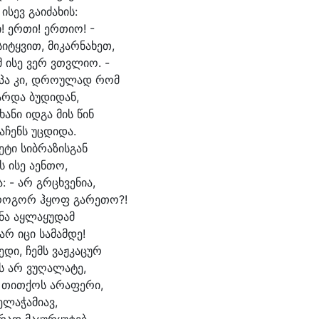
 ი
სევ გა
ი
ძა
ხის:
! ერ
თი! ერ
თიო! -
სი
ტყვით, მი
კარ
ნა
ხეთ,
 ი
სე ვერ ვთვლი
ო. -
პა კი, დრო
უ
ლად რომ
არ
და ბუ
დი
დან,
ხა
ნი იდ
გა მის წინ
ა
ჩენს უც
დი
და.
ე
ტი სიბ
რა
ზის
გან
 ი
სე ა
ენ
თო,
ა: - არ გრ
ცხვე
ნი
ა,
რო
გორ ჰყოფ გა
რე
თო?!
ნა აყ
ლა
ყუ
დამ
არ ი
ცი სა
მამ
დე!
ე
დი, ჩემს ვაჟ
კა
ცურ
ს არ ვუ
ღა
ლა
ტე,
, თით
ქოს ა
რა
ფე
რი,
ე
ლაჭამიავ,