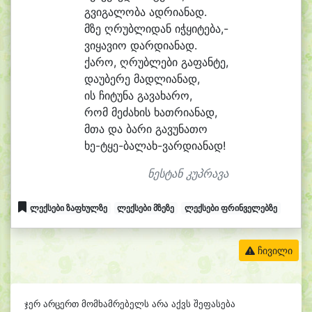
გვი
გა
ლო
ბა ად
რი
ა
ნად.
მზე ღრუბ
ლი
დან ი
ჭყი
ტე
ბა,-
ვი
ყა
ვი
ო დარ
დი
ა
ნად.
ქა
რო, ღრუბ
ლე
ბი გა
ფან
ტე,
და
უ
ბე
რე მად
ლი
ა
ნად,
ის ჩი
ტუ
ნა გა
ვა
ხა
რო,
რომ მე
ძა
ხის ხათ
რი
ა
ნად,
მთა და ბა
რი გა
ვუ
ნა
თო
ხე-ტყე-ბალახ-ვარდიანად!
ნესტან კუპრავა
ლექსები ზაფხულზე
ლექსები მზეზე
ლექსები ფრინველებზე
ჩივილი
ჯერ არცერთ მომხამრებელს არა აქვს შეფასება