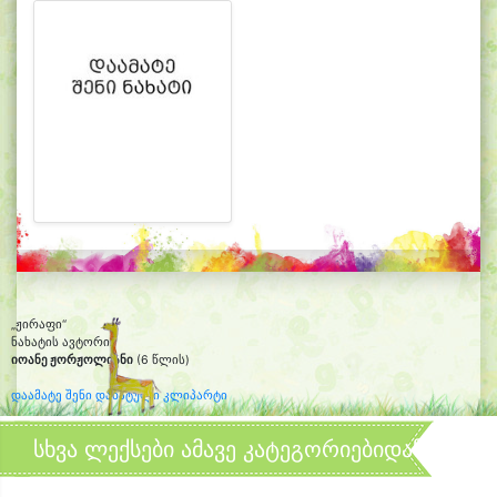
„ჟირაფი“
ნახატის ავტორი:
იოანე ჟორჟოლიანი
(6 წლის)
დაამატე შენი დახატული კლიპარტი
სხვა ლექსები ამავე კატეგორიებიდან