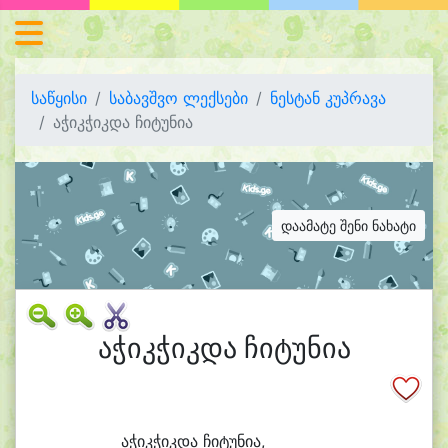
საწყისი
საბავშვო ლექსები
ნესტან კუპრავა
აჭიკჭიკდა ჩიტუნია
დაამატე შენი ნახატი
აჭიკჭიკდა ჩიტუნია
ა
ჭიკ
ჭიკ
და ჩი
ტუ
ნი
ა,