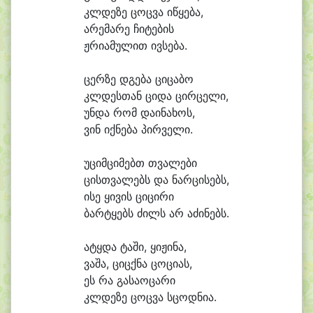
კლდე
ზე ცოც
ვა ი
წყე
ბა,
ა
რე
მა
რე ჩი
ტე
ბის
ჟრი
ა
მუ
ლით ივ
სე
ბა.
ცერ
ზე დგე
ბა ცი
ცა
ბო
კლდეს
თან ცი
და ცირ
ცე
ლი,
უნ
და რომ და
ი
ნა
ხოს,
ვინ იქ
ნე
ბა პირ
ვე
ლი.
უ
ციმ
ცი
მებთ თვა
ლე
ბი
ცისთ
ვა
ლებს და ნარ
ცი
სებს,
ი
სე ყი
ვის ცი
ცი
რი
ბარ
ტყებს ძილს არ ა
ძი
ნებს.
ა
ტყდა ტა
ში, ყი
ჟი
ნა,
ვა
შა, ციცქ
ნა ცო
ცი
ას,
ეს რა გა
სა
ო
ცა
რი
კლდე
ზე ცოც
ვა სცოდ
ნი
ა.