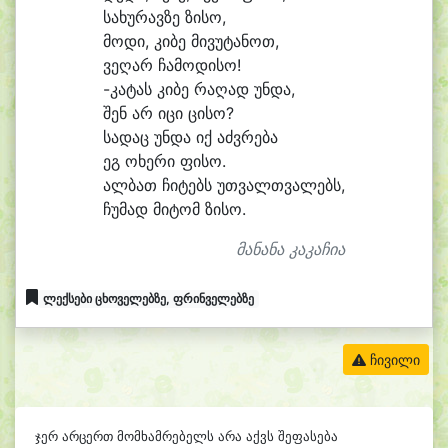
სა
ხუ
რავ
ზე ზი
სო,
მო
დი, კი
ბე მი
ვუ
ტა
ნოთ,
ვე
ღარ ჩამო
დისო!
-კა
ტას კი
ბე რა
ღად უნ
და,
შენ არ ი
ცი ცი
სო?
სა
დაც უნ
და იქ აძვ
რე
ბა
ეგ ო
ხე
რი ფი
სო.
ალ
ბათ ჩი
ტებს უთ
ვალთ
ვა
ლებს,
ჩუ
მად მი
ტომ ზი
სო.
მანანა კაკაჩია
ლექსები ცხოველებზე, ფრინველებზე
ჩივილი
ჯერ არცერთ მომხამრებელს არა აქვს შეფასება