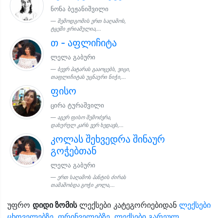
ნონა ბეჟანიშვილი
შემოდგომის ერთ საღამოს,
ტყეში ჟრიამულია,...
თ - აფლიჩიტა
ლელა გაბური
ბევრ პატარას გააოცებს, ვიცი,
თაფლიჩიტას უცნაური ნიჭი,...
ფისო
ცირა ტურაშვილი
აგერ ფისო შემოძვრა,
დახურულ კარს ვერ ხედავს,...
კოლას შეხვედრა შინაურ
გოჭებთან
ლელა გაბური
ერთ საღამოს პანტის ძირას
თამაშობდა გოჭი კოლა,...
უფრო
დიდი ზომის
ლექსები კატეგორიებიდან
ლექსები
ცხოველებზე, ფრინველებზე
,
ლექსები გარეულ