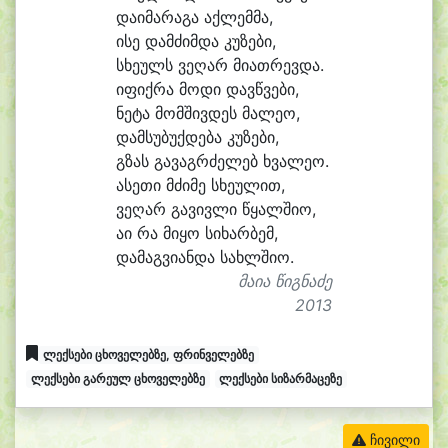
და
ი
მა
რა
გა აქ
ლემ
მა,
ი
სე დამ
ძიმ
და კუ
ზე
ბი,
სხე
ულს ვე
ღარ მი
ათ
რევ
და.
ი
ფიქ
რა მო
დი დავწ
ვე
ბი,
ნე
ტა მომ
შივ
დეს მა
ლე
ო,
დამ
სუ
ბუქ
დე
ბა კუ
ზე
ბი,
გზას გა
ვაგრ
ძე
ლებ ხვა
ლე
ო.
ა
სე
თი მძი
მე სხე
უ
ლით,
ვე
ღარ გა
ვივ
ლი წყალ
ში
ო,
ა
ი რა მი
ყო სი
ხარ
ბემ,
და
მაგ
ვი
ან
და სახლ
ში
ო.
მაია წიგნაძე
2013
ლექსები ცხოველებზე, ფრინველებზე
ლექსები გარეულ ცხოველებზე
ლექსები სიზარმაცეზე
ჩივილი