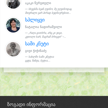
აკაკი წერეთელი
სხვებმა სვან ღვინო, მე უღვინოდაც
მთვრალი ვარ პირად ბედნიერებით...
სპლიყვი
ნატალია ნადირაშვილი
„რაღა გითხრა, არც კი ვიცი,
კეთილი ხარ, მაგრამ ბრიყვი!“ –...
სამი კნუტი
გივი ჭიჭინაძე
სახლში სამი კნუტია:
ცეტა, ზანტა, ბუტია....
ზოგადი ინფორმაცია