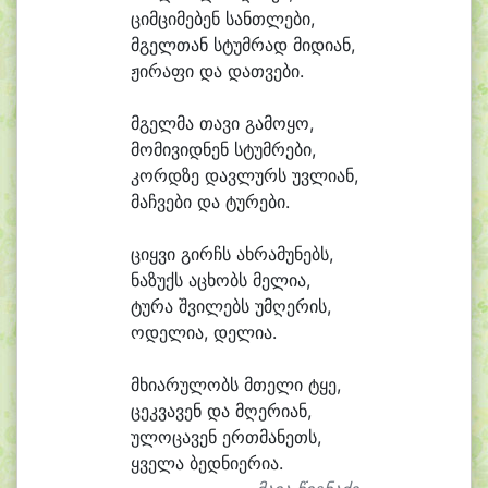
ციმ
ცი
მე
ბენ სანთ
ლე
ბი,
მგელ
თან სტუმ
რად მი
დი
ან,
ჟი
რა
ფი და დათ
ვე
ბი.
მგელ
მა თა
ვი გა
მო
ყო,
მო
მი
ვიდ
ნენ სტუმ
რე
ბი,
კორდ
ზე დავ
ლურს უვ
ლი
ან,
მაჩ
ვე
ბი და ტუ
რე
ბი.
ციყ
ვი გირჩს ახ
რა
მუ
ნებს,
ნა
ზუქს ა
ცხობს მე
ლი
ა,
ტუ
რა შვი
ლებს უმ
ღე
რის,
ო
დე
ლი
ა, დე
ლი
ა.
მხი
ა
რუ
ლობს მთე
ლი ტყე,
ცეკ
ვა
ვენ და მღე
რი
ან,
უ
ლო
ცა
ვენ ერთ
მა
ნეთს,
ყვე
ლა ბედ
ნი
ე
რი
ა.