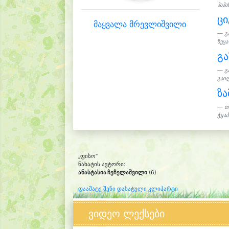
პაპა
ცი
მაყვალა მრევლიშვილი
გ
ზეცა
გ
გ
გაიღ
ზ
თ
ჭყაპი
„ფისო“
ნახატის ავტორი:
ანასტასია ჩეჩელაშვილი
(6)
დაამატე შენი დახატული კლიპარტი
ვიდეო ლექსები