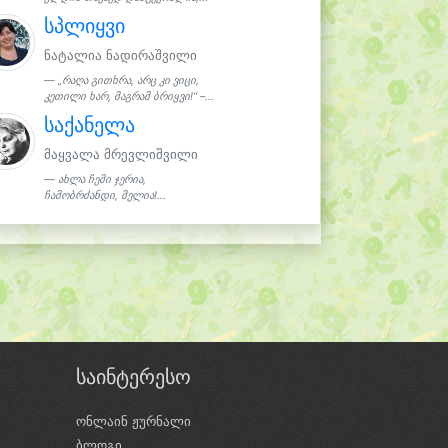
სპლიყვი
ნატალია ნადირაშვილი
„რაღა გითხრა, არც კი ვიცი,
კეთილი ხარ, მაგრამ ბრიყვი!“ –...
საქანელა
მაყვალა მრევლიშვილი
ახლა ჩემი ჯერია,
ჩამობრძანდი, მელია!...
საინტერესო
ონლაინ ჟურნალი
ბლოგი