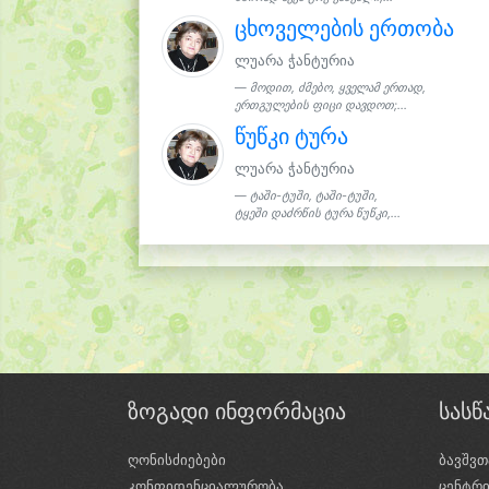
ცხოველების ერთობა
ლუარა ჭანტურია
მოდით, ძმებო, ყველამ ერთად,
ერთგულების ფიცი დავდოთ;...
წუწკი ტურა
ლუარა ჭანტურია
ტაში-ტუში, ტაში-ტუში,
ტყეში დაძრწის ტურა წუწკი,...
ზოგადი ინფორმაცია
სას
ღონისძიებები
ბავშვთ
კონფიდენციალურობა
ცენტრ