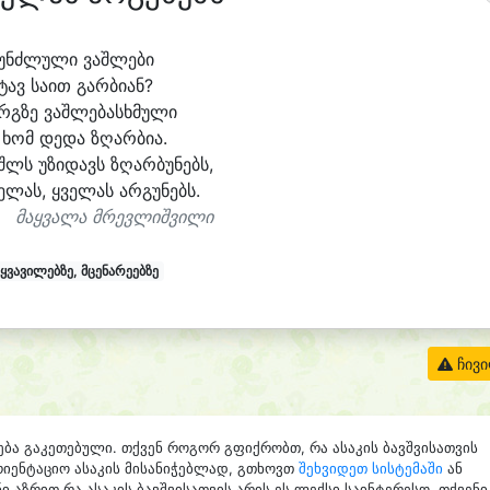
უნძ
ლუ
ლი ვაშ
ლე
ბი
ტავ სა
ით გარ
ბი
ან?
რგ
ზე ვაშ
ლე
ბასხ
მუ
ლი
 ხომ დე
და ზღარ
ბი
ა.
შლს უ
ზი
დავს ზღარ
ბუ
ნებს,
ე
ლას, ყვე
ლას არ
გუ
ნებს.
მაყვალა მრევლიშვილი
ყვავილებზე, მცენარეებზე
ჩივ
ება გაკეთებული. თქვენ როგორ გფიქრობთ, რა ასაკის ბავშვისათვის
რიენტაციო ასაკის მისანიჭებლად, გთხოვთ
შეხვიდეთ სისტემაში
ან
ი აზრით რა ასაკის ბავშვისათვის არის ეს ლექსი საინტერესო. თქვენი