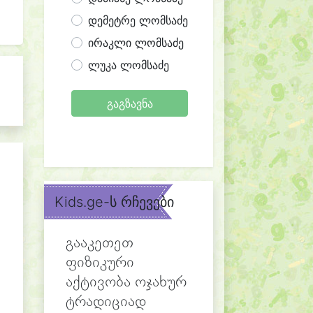
დემეტრე ლომსაძე
ირაკლი ლომსაძე
ლუკა ლომსაძე
გაგზავნა
Kids.ge-ს რჩევები
გააკეთეთ
ფიზიკური
აქტივობა ოჯახურ
ტრადიციად