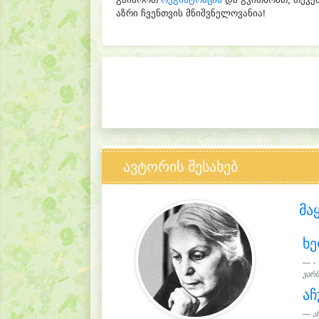
აზრი ჩვენთვის მნიშვნელოვანია!
ავტორის შესახებ
მა
ხ
-
ვარს
აჩ
ა