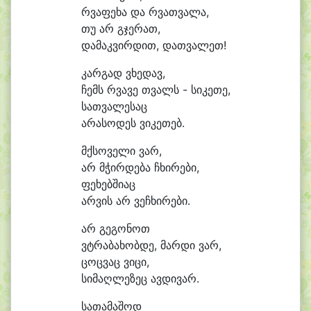
რვა
ფე
ხა და რვათ
ვა
ლა,
თუ არ გჯე
რათ,
და
მაკ
ვირ
დით, დათვალეთ!
კარგად ვხე
დავ,
ჩემს რვა
ვე თვალს - სი
კე
თე,
სათ
ვა
ლე
საც
ა
რა
სო
დეს ვიკეთებ.
მქსოველი ვარ,
არ მჭირ
დე
ბა ჩხი
რე
ბი,
ფე
ხებ
ში
აც
არ
ვის არ ვეჩხი
რე
ბი.
არ გე
გო
ნოთ
ვტრა
ბა
ხობ
დე, მარ
დი ვარ,
ცოც
ვაც ვი
ცი,
სი
მაღ
ლე
ზეც ავდივარ.
სათამაშოდ