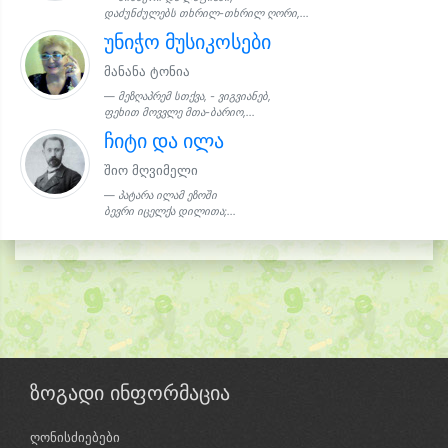
დაძუნძულებს თხრილ-თხრილ ღორი,...
უნიჭო მუსიკოსები
მანანა ტონია
მეზღაპრემ სთქვა, - ვიგვიანებ,
ფეხით მოვვლე მთა-ბარიო,...
ჩიტი და ილა
შიო მღვიმელი
პატარა ილამ ეზოში
ბევრი იცელქა დილითა;...
ზოგადი ინფორმაცია
ღონისძიებები