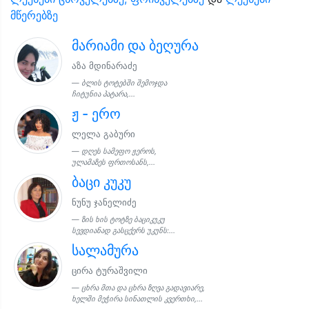
მწერებზე
მარიამი და ბეღურა
აზა მდინარაძე
ბლის ტოტებში შემოჯდა
ჩიტუნია პატარა,...
ჟ - ერო
ლელა გაბური
დღეს სამეფო ჟეროს,
ულამაზეს ფრთოსანს,...
ბაცი კუკუ
ნუნუ ჯანელიძე
ზის ხის ტოტზე ბაციკუკუ
სევდიანად გასცქერს უკუნს:...
სალამურა
ცირა ტურაშვილი
ცხრა მთა და ცხრა ზღვა გადავიარე,
ხელში მეჭირა სინათლის კვერთხი,...