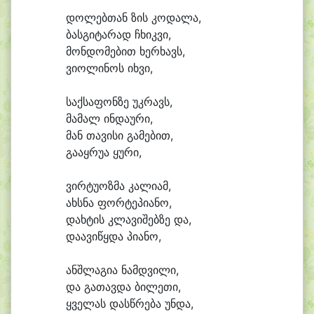
დო
ლებ
თან ზის კო
და
ლა,
ბას
გი
ტა
რად ჩხიკ
ვი,
მონ
დო
მე
ბით ხერ
ხავს,
ვი
ო
ლი
ნოს იხ
ვი,
საქ
სა
ფონ
ზე უკ
რავს,
მა
მალ ინ
და
უ
რი,
მან თა
ვი
სი გა
მე
ბით,
გა
აყ
რუ
ა ყუ
რი,
ვირ
ტუ
ოზ
მა კა
ლი
ამ,
ახს
ნა ფორ
ტე
პი
ა
ნო,
დახ
ტის კლა
ვი
შებ
ზე და,
და
ა
ვი
წყდა პი
ა
ნო,
ანშ
ლა
გი
ა ნამდ
ვი
ლი,
და გა
თავ
და ბი
ლე
თი,
ყვე
ლას დასწ
რე
ბა უნ
და,