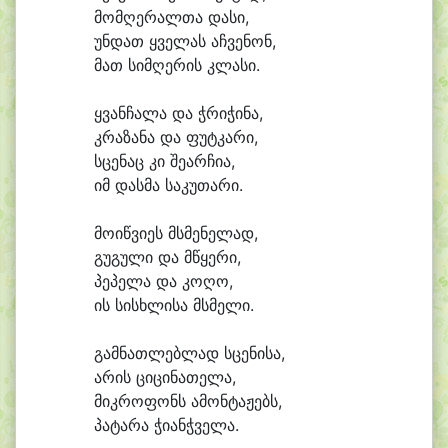
მომ
ღე
რალ
თა და
სი,
უნ
დათ ყვე
ლას აჩ
ვე
ნონ,
მათ სიმ
ღე
რის კლა
სი.
ყვან
ჩა
ლა და ჭრი
ჭი
ნა,
კრა
ზა
ნა და ფუტ
კა
რი,
სცე
ნაც კი შე
არ
ჩი
ა,
იმ დას
მა სა
კუ
თა
რი.
მო
იწ
ვი
ეს მსმე
ნე
ლად,
გუ
გუ
ლი და მ
წყე
რი,
პე
პე
ლა და კო
ღო,
ის სისხ
ლი
სა მსმე
ლი.
გამ
ნათ
ლებ
ლად სცე
ნი
სა,
ა
რის ცი
ცი
ნა
თე
ლა,
მიკ
რო
ფონს ა
მონ
ტა
ჟებს,
პა
ტა
რა ჭი
ანჭ
ვე
ლა.