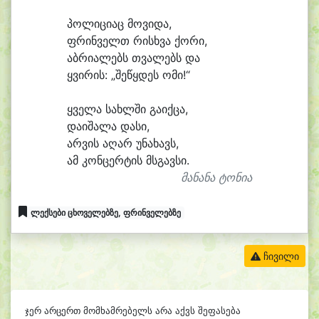
პო
ლი
ცი
აც მო
ვი
და,
ფრინ
ველთ რისხ
ვა ქო
რი,
აბ
რი
ა
ლებს თვა
ლებს და
ყვი
რის: „შე
წყდეს ომი!“
ყვე
ლა სახლ
ში გა
იქ
ცა,
და
ი
შა
ლა და
სი,
არ
ვის ა
ღარ უ
ნა
ხავს,
ამ კონ
ცერ
ტის მსგავ
სი.
მანანა ტონია
ლექსები ცხოველებზე, ფრინველებზე
ჩივილი
ჯერ არცერთ მომხამრებელს არა აქვს შეფასება