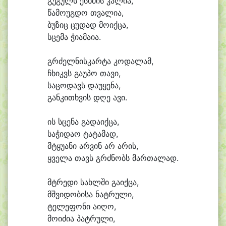
გუ
გულს ესხ
მის კა
ლი
ა,
წა
მო
უგ
დო თვა
ლი
ა,
ბუ
ზიც ცუ
დად მო
იქ
ცა,
სცე
მა ჭი
ა
მა
ი
ა.
გრძელ
ნის
კარ
ტა კო
და
ლამ,
ჩხიკვს გა
უ
პო თა
ვი,
სა
ცო
დავს და
უ
ყე
ნა,
გან
კი
თხვის დღე ა
ვი.
ის სცე
ნა გა
და
იქ
ცა,
სა
ჭი
და
ო ტა
ტა
მად,
მ
ტყუ
ა
ნი არ
ვინ არ ა
რის,
ყვე
ლა თავს გრძნობს მარ
თა
ლად.
მტრე
დი სახლ
ში გა
იქ
ცა,
მშვი
დო
ბი
სა ნატ
რუ
ლი,
ტე
ლე
ფო
ნი ა
ი
ღო,
მო
ი
ძი
ა პატ
რუ
ლი,