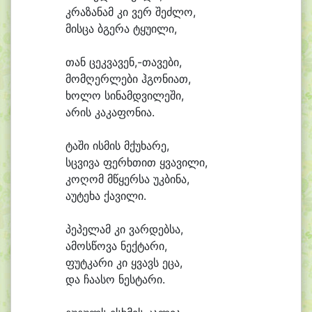
კრა
ზა
ნამ კი ვერ შეძ
ლო,
მის
ცა ბგე
რა ტყუ
ი
ლი,
თან ცეკვავენ,-თავები,
მომ
ღერ
ლე
ბი ჰგო
ნი
ათ,
ხო
ლო სი
ნამდ
ვი
ლე
ში,
ა
რის კა
კა
ფო
ნი
ა.
ტა
ში ის
მის მქუ
ხა
რე,
სცვი
ვა ფერხ
თით ყვა
ვი
ლი,
კო
ღომ მ
წყერ
სა უკ
ბი
ნა,
ა
უ
ტე
ხა ქა
ვი
ლი.
პე
პე
ლამ კი ვარ
დებ
სა,
ა
მოს
წო
ვა ნექტა
რი,
ფუტ
კა
რი კი ყვავს ე
ცა,
და ჩა
ა
სო ნესტა
რი.