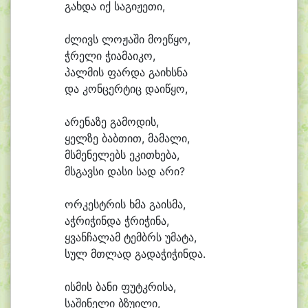
გახ
და იქ სა
გი
ჟე
თი,
ძლივს ლო
ჟა
ში მო
ე
წყო,
ჭრე
ლი ჭი
ა
მა
ი
კო,
პალ
მის ფარ
და გა
იხს
ნა
და კონ
ცერ
ტიც და
ი
წყო,
ა
რე
ნა
ზე გა
მო
დის,
ყელ
ზე ბაბ
თით, მა
მალი,
მსმე
ნე
ლებს ე
კი
თხე
ბა,
მსგავ
სი და
სი სად ა
რი?
ორ
კესტ
რის ხმა გა
ის
მა,
აჭ
რი
ჭინ
და ჭრი
ჭი
ნა,
ყვან
ჩა
ლამ ტემბრს უ
მა
ტა,
სულ მთლად გა
და
ჭი
ჭინ
და.
ის
მის ბა
ნი ფუტკ
რი
სა,
სა
ში
ნე
ლი ბზუ
ი
ლი,