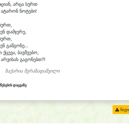
ი
ცი
ან, არ
ცა სურთ
 ა
ტა
რონ ნო
ტე
ბი!
სურთ,
ნენ დამ
ჯე
რე,
სურთ,
ნენ გამ
გო
ნე...
ი ქცე
ვა, ბავშ
ვე
ბო,
 არ
ვი
სას გა
გო
ნებთ?!
ზაქარია შერაზადაშვილი
წესების დაცვაზე
ჩივ