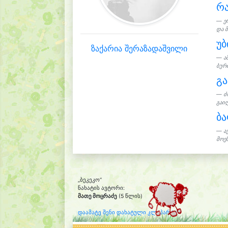
რა
ე
და მ
უბ
ზაქარია შერაზადაშვილი
ა
ბურთ
გა
ძ
გაიღ
ბ
ა
მოეს
„ბეკეკო“
ნახატის ავტორი:
მათე მოცრაძე
(5 წლის)
დაამატე შენი დახატული კლიპარტი