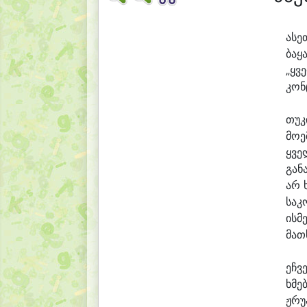
ა
სე
ბა
ყ
„ყვე
კონ
თუ
კ
მო
ე
ყვე
გა
ნ
არ 
სა
კ
ის
მ
მათ
ეჩ
ვ
ხმე
ჟრუ