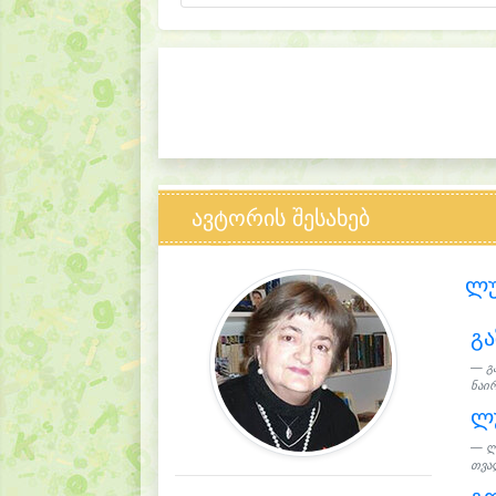
ავტორის შესახებ
ლუ
გ
გ
ნაირ
ლ
ლ
თვალ