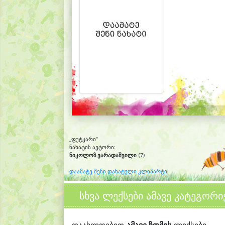
„ფუტკარი“
ნახატის ავტორი:
ნიკოლოზ ვარადაშვილი
(7)
დაამატე შენი დახატული კლიპარტი
სხვა ლექსები ამავე კატეგორი
დაახლოებით
ამავე ზომის
ლექსები