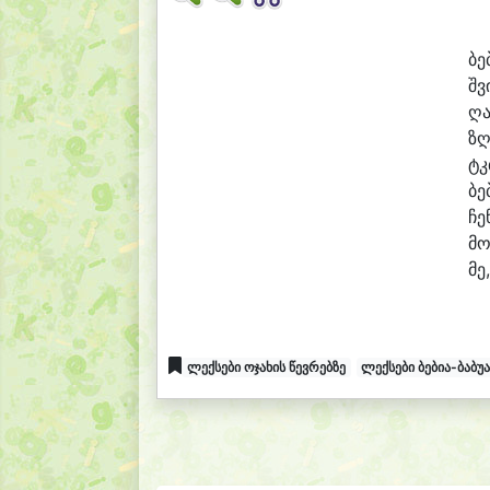
ბე
შვ
ღ
ზღ
ტკ
ბე
ჩე
მ
მე
ლექსები ოჯახის წევრებზე
ლექსები ბებია-ბაბუ