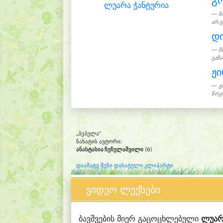
გ
ლუარა ჭანტურია
ჩ
არ გ
დი
მ
გაზა
ჟ
გ
ნოკო
„პეპელა“
ნახატის ავტორი:
ანასტასია ჩეჩელაშვილი
(6)
დაამატე შენი დახატული კლიპარტი
ვიდეო ლექსები
ბავშვების მიერ გაცოცხლებული
ლუარ