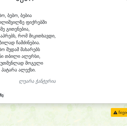
ბო, ბე
ბო, ბე
ბი
ა
ი
ლიშ
ვილ
ზე ფიქ
რებ
ში
ა
მე გი
თე
ნე
ბი
ა,
აპ
რებს, რომ მი
კი
თხავ
დი,
ბი
ლად ჩამ
ძი
ნე
ბი
ა.
ბო მუ
დამ მა
ხა
რებს
ნი თბი
ლი ა
ლერ
სი,
ო
უთ
მენ
ლად მო
გე
ლი
, პა
ტა
რა ა
ლექ
სი.
ლუარა ჭანტურია
აზე
ჩივ