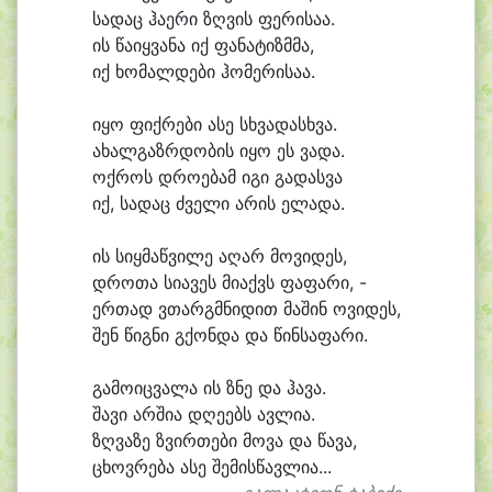
სა
დაც ჰა
ე
რი ზღვის ფე
რი
სა
ა.
ის წა
იყ
ვა
ნა იქ ფა
ნა
ტიზმ
მა,
იქ ხო
მალ
დე
ბი ჰო
მე
რი
სა
ა.
ი
ყო ფიქ
რე
ბი ა
სე სხვა
დასხ
ვა.
ა
ხალ
გაზრ
დო
ბის ი
ყო ეს ვა
და.
ოქ
როს დრო
ე
ბამ ი
გი გა
დას
ვა
იქ, სა
დაც ძვე
ლი ა
რის ე
ლა
და.
ის სიყ
მაწ
ვი
ლე ა
ღარ მო
ვი
დეს,
დრო
თა სი
ა
ვეს მი
აქვს ფა
ფა
რი, -
ერ
თად ვთარგმ
ნი
დით მა
შინ ო
ვი
დეს,
შენ წიგ
ნი გქონ
და და წინ
სა
ფა
რი.
გა
მო
იც
ვა
ლა ის ზნე და ჰა
ვა.
შა
ვი არ
ში
ა დღე
ებს ავ
ლი
ა.
ზღვა
ზე ზვირ
თე
ბი მო
ვა და წა
ვა,
ცხოვ
რე
ბა ა
სე შემისწავ
ლი
ა...