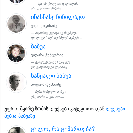
- ბებოს ქოლგით დავდივარ,
არ გეგონოთ პატარა....
იჩახჩახე ჩიჩილაკო
გივი ჭიჭინაძე
თეთრად ელავს ბურბუშელა
და ფიჭვის ხეს სურნელს აკმევს....
ბაბუა
ლუარა ჭანტურია
ჭარმაგს ჩოხა ჩაუცვამს
და გაფრინდეს ლამისა;...
საწყალი ბაბუა
ნოდარ დუმბაძე
ჩემი საწყალი ბაბუა
უწყინარია, კეთილი,...
უფრო
მცირე ზომის
ლექსები კატეგორიიდან
ლექსები
ბებია-ბაბუაზე
გულო, რა გემართება?