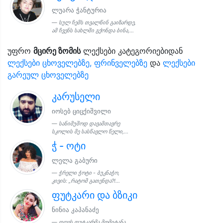
ლუარა ჭანტურია
სულ ჩემს თვალწინ გაიზარდე,
ამ ჩვენს სახლში გქონდა ბინა,...
უფრო
მცირე ზომის
ლექსები კატეგორიებიდან
ლექსები ცხოველებზე, ფრინველებზე
და
ლექსები
გარეულ ცხოველებზე
კარუსელი
იოსებ ციცქიშვილი
სანიმუშოდ დავამთავრე
სკოლის მე სასწავლო წელი,...
ჭ - ოტი
ლელა გაბური
ჭრელი ჭოტი - ბუკნაჭო,
კივის: „რატომ გათენდა?!...
ფუტკარი და ბზიკი
ნინია კაპანაძე
დღეს ფუტკარმა მომიტანა