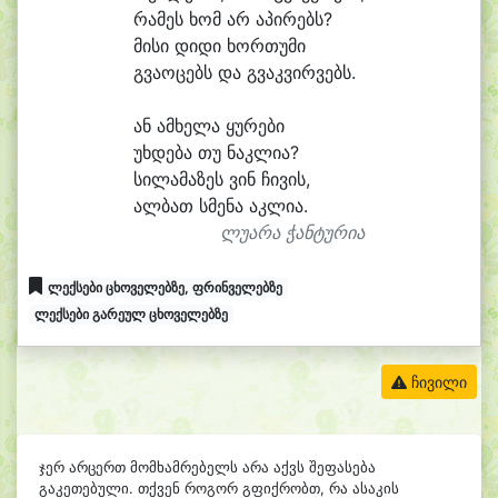
რა
მეს ხომ არ ა
პი
რებს?
მი
სი დი
დი ხორ
თუ
მი
გვა
ო
ცებს და გვაკ
ვირ
ვებს.
ან ამ
ხე
ლა ყუ
რე
ბი
უხ
დე
ბა თუ ნაკ
ლი
ა?
სი
ლა
მა
ზეს ვინ ჩი
ვის,
ალ
ბათ სმე
ნა აკ
ლი
ა.
ლუარა ჭანტურია
ლექსები ცხოველებზე, ფრინველებზე
ლექსები გარეულ ცხოველებზე
ჩივილი
ჯერ არცერთ მომხამრებელს არა აქვს შეფასება
გაკეთებული. თქვენ როგორ გფიქრობთ, რა ასაკის