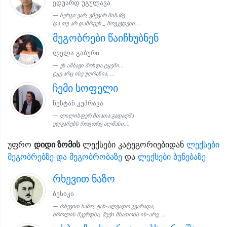
ედუარდ უგულავა
ნერგი ვარ, ვწევარ მიწაზე
და თუ არ დამრგეს _ მოვკვდები....
მეგობრები წაიჩხუბნენ
ლელა გაბური
ეს ამბავი მოხდა ტყეში...
ტყე არც ისე უღრანია, ...
ჩემი სოფელი
ნესტან კუპრავა
ლილისფერ მთათა გადაღმა
ელვარებს როგორც ალმასი,...
უფრო
დიდი ზომის
ლექსები კატეგორიებიდან
ლექსები
მეგობრებზე და მეგობრობაზე
და
ლექსები ბუნებაზე
რხევით ნაზო
ბესიკი
რხევით ნაზო, ტან-ალვადო გვარადა,
ბროლის მკერდსა, შუქი მნათობს ის-არე; ...