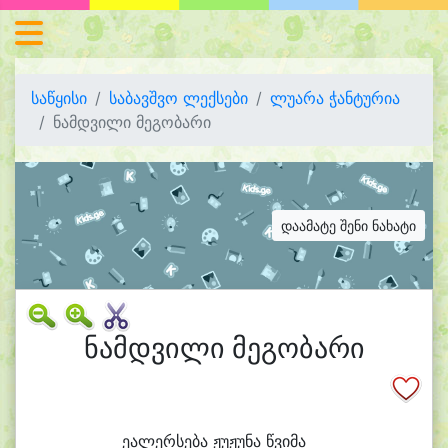
საწყისი
საბავშვო ლექსები
ლუარა ჭანტურია
ნამდვილი მეგობარი
დაამატე შენი ნახატი
ნამდვილი მეგობარი
ე
ა
ლერ
სე
ბა ჟუ
ჟუ
ნა წვი
მა