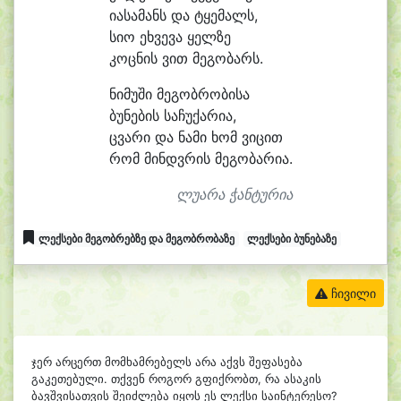
ი
ა
სა
მანს და ტყე
მალს,
სი
ო ეხ
ვე
ვა ყელ
ზე
კოც
ნის ვით მეგობარს.
ნიმუში მე
გობ
რო
ბი
სა
ბუ
ნე
ბის სა
ჩუ
ქა
რი
ა,
ცვა
რი და ნა
მი ხომ ვი
ცით
რომ მინდვ
რის მე
გო
ბა
რი
ა.
ლუარა ჭანტურია
ლექსები მეგობრებზე და მეგობრობაზე
ლექსები ბუნებაზე
ჩივილი
ჯერ არცერთ მომხამრებელს არა აქვს შეფასება
გაკეთებული. თქვენ როგორ გფიქრობთ, რა ასაკის
ბავშვისათვის შეიძლება იყოს ეს ლექსი საინტერესო?