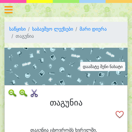
საწყისი
საბავშვო ლექსები
მარი დიერა
თაგუნია
დაამატე შენი ნახატი
თაგუნია
თა
გუ
ნი
ა ცხოვ
რობს ხვრელ
ში,