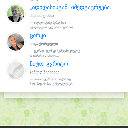
„ადიდასისგან“ იმედგაცრუება
მანანა ტონია
ბაყაყი ქვაზე შესკუპდა,
ყველაფერს იკლებს ყიყინით,...
ცირკი
ინგა ქორდელი
ფერად-ფერად ბუშტებს ვხედავ,
დარბაზია ლამაზი,...
ჩიტო-გვრიტო
ჯანსუღ ნიქაბაძე
-ჩიტო-გვრიტო, ჩიტუნიავ,
სად მიფრინავ, ჭრელგულავ?...