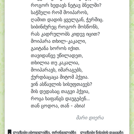
რო
გორ ხე
დავს ნე
ტავ ბნელ
ში?
საჭ
მე
ლი რომ მო
ი
პა
როს,
ღა
მით და
დის ყველ
გან, ჭერ
შიც.
სი
ბინ
ძუ
რეც რო
გორ მოს
წონს,
რას კად
რუ
ლობს კი
დევ ი
ცით?
მო
ი
პა
რა თხილ-კაკალი,
გა
ი
ტა
ნა სო
როს ი
ქით.
თა
ვი
დან
ვე უ
წი
ლა
დეთ,
თხი
ლი
ა თუ კა
კა
ლი
ა,
მო
ი
პა
რავს, ი
მა
რა
გებს,
ქურდ
ბა
ცა
ცა მი
ტომ ჰქვი
ა.
ვინ ას
წავ
ლის სი
სუფ
თა
ვეს?
მის დე
და
საც თაგ
ვი ჰქვი
ა,
რო
ცა ხა
ფანგს და
უ
გე
ბენ...
თან ცო
დო
ა, თან - ა
ხი
ა!
მარი დიერა
ლექსები ცხოველებზე, ფრინველებზე
ლექსები წესების დაცვაზე