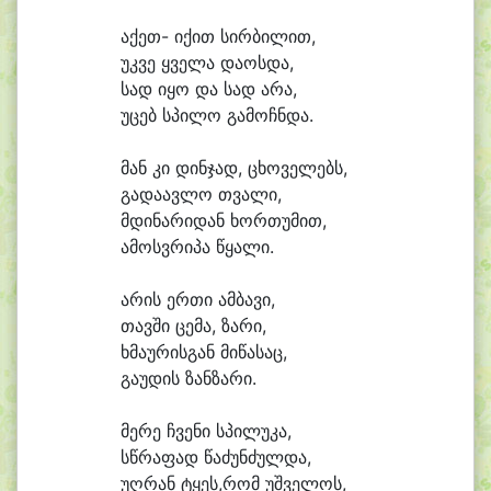
ა
ქეთ- ი
ქით სირ
ბი
ლით,
უკ
ვე ყვე
ლა და
ოს
და,
სად ი
ყო და სად ა
რა,
უ
ცებ სპი
ლო გა
მოჩნ
და.
მან კი დინ
ჯად, ცხო
ვე
ლებს,
გა
და
ავ
ლო თვა
ლი,
მდი
ნა
რი
დან ხორ
თუ
მით,
ა
მოსვ
რი
პა წყა
ლი.
ა
რის ერ
თი ამბა
ვი,
თავ
ში ცე
მა, ზა
რი,
ხმა
უ
რის
გან მი
წა
საც,
გა
უ
დის ზანზა
რი.
მე
რე ჩვე
ნი სპი
ლუ
კა,
სწრა
ფად წა
ძუნ
ძულ
და,
უღ
რან ტყეს,რომ უშ
ვე
ლოს,