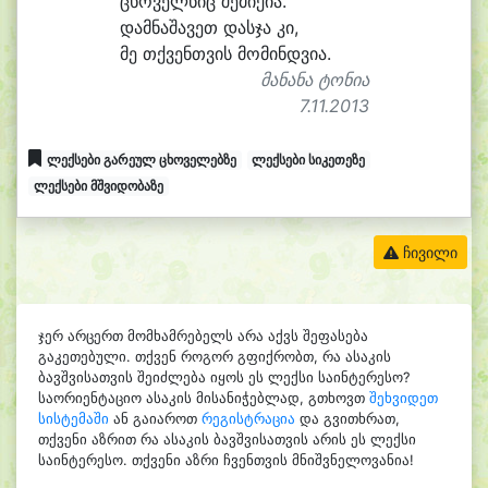
ცხო
ველ
ნიც შე
მი
ქი
ა.
დამ
ნა
შა
ვეთ დას
ჯა კი,
მე თქვენთ
ვის მო
მინდ
ვი
ა.
მანანა ტონია
7.11.2013
ლექსები გარეულ ცხოველებზე
ლექსები სიკეთეზე
ლექსები მშვიდობაზე
ჩივილი
ჯერ არცერთ მომხამრებელს არა აქვს შეფასება
გაკეთებული. თქვენ როგორ გფიქრობთ, რა ასაკის
ბავშვისათვის შეიძლება იყოს ეს ლექსი საინტერესო?
საორიენტაციო ასაკის მისანიჭებლად, გთხოვთ
შეხვიდეთ
სისტემაში
ან გაიაროთ
რეგისტრაცია
და გვითხრათ,
თქვენი აზრით რა ასაკის ბავშვისათვის არის ეს ლექსი
საინტერესო. თქვენი აზრი ჩვენთვის მნიშვნელოვანია!