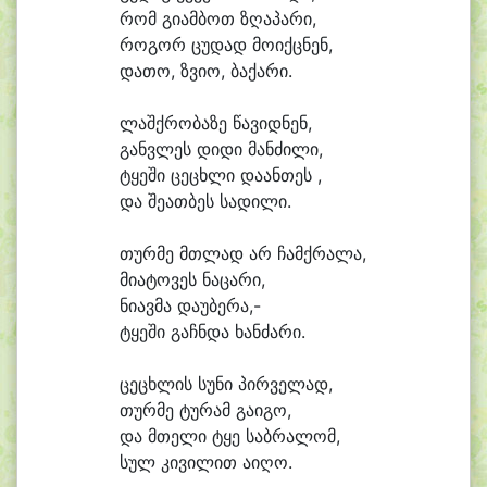
რომ გი
ამ
ბოთ ზღა
პა
რი,
რო
გორ ცუ
დად მო
იქც
ნენ,
და
თო, ზვი
ო, ბა
ქა
რი.
ლაშქ
რო
ბა
ზე წა
ვიდ
ნენ,
განვ
ლეს დი
დი მან
ძი
ლი,
ტყე
ში ცე
ცხლი და
ან
თეს ,
და შე
ათ
ბეს სა
დი
ლი.
თურ
მე მთლად არ ჩამქ
რა
ლა,
მი
ა
ტო
ვეს ნა
ცა
რი,
ნი
ავ
მა და
უ
ბე
რა,-
ტყე
ში გაჩნ
და ხან
ძა
რი.
ცე
ცხლის სუ
ნი პირ
ვე
ლად,
თურ
მე ტუ
რამ გა
ი
გო,
და მთე
ლი ტყე საბ
რა
ლომ,
სულ კი
ვი
ლით ა
ი
ღო.