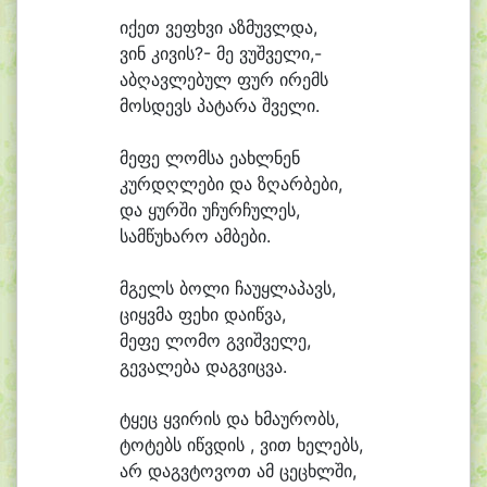
ი
ქეთ ვე
ფხვი აზ
მუვლ
და,
ვინ კი
ვის?- მე ვუშ
ვე
ლი,-
ა
ბღავ
ლე
ბულ ფურ ი
რემს
მოს
დევს პა
ტა
რა შვე
ლი.
მე
ფე ლომ
სა ე
ახლ
ნენ
კურ
დღლე
ბი და ზღარ
ბე
ბი,
და ყურ
ში უ
ჩურ
ჩუ
ლეს,
სამ
წუ
ხა
რო ამ
ბე
ბი.
მგელს ბო
ლი ჩა
უყ
ლა
პავს,
ციყვ
მა ფე
ხი და
იწ
ვა,
მე
ფე ლო
მო გვიშ
ვე
ლე,
გე
ვა
ლე
ბა დაგ
ვიც
ვა.
ტყეც ყვი
რის და ხმა
უ
რობს,
ტო
ტებს იწვ
დის , ვით ხე
ლებს,
არ დაგვ
ტო
ვოთ ამ ცე
ცხლში,