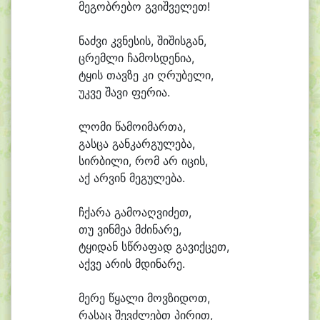
მე
გობ
რე
ბო გვიშ
ვე
ლეთ!
ნაძ
ვი კვნე
სის, ში
შის
გან,
ცრემ
ლი ჩა
მოს
დე
ნი
ა,
ტყის თავ
ზე კი ღრუ
ბე
ლი,
უკ
ვე შა
ვი ფე
რი
ა.
ლო
მი წა
მო
ი
მარ
თა,
გას
ცა გან
კარ
გუ
ლე
ბა,
სირ
ბი
ლი, რომ არ ი
ცის,
აქ არ
ვინ მე
გუ
ლე
ბა.
ჩქა
რა გა
მო
აღ
ვი
ძეთ,
თუ ვინ
მე
ა მძი
ნა
რე,
ტყი
დან სწრა
ფად გა
ვიქ
ცეთ,
აქ
ვე ა
რის მდი
ნა
რე.
მე
რე წყა
ლი მოვ
ზი
დოთ,
რა
საც შევძ
ლებთ პი
რით,