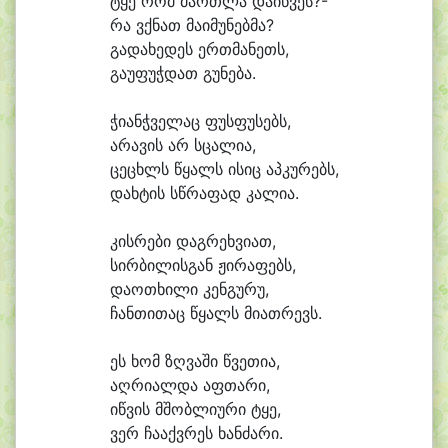
ტყე რომ მართ
ლა და
იწ
ვეს?-
რა ვქნათ მა
ი
მუ
ნებ
მა?
გა
და
ხე
დეს ერთ
მა
ნეთს,
გა
უ
ფუჭ
დათ გუ
ნე
ბა.
ჭი
ანჭ
ვე
ლაც ფუს
ფუ
სებს,
ა
რა
ვის არ სცა
ლი
ა,
ცე
ცხლს წყალს ი
სიც აპ
კუ
რებს,
დახ
ტის სწრა
ფად კა
ლი
ა.
კის
რე
ბი დაგ
რეხ
ვი
ათ,
სირ
ბი
ლისგან ჟი
რა
ფებს,
და
ო
თხი
ლი კენ
გუ
რუ,
ჩან
თი
თაც წყალს მი
ათ
რევს.
ეს ხომ ზღვა
ში წვე
თი
ა,
აღ
რი
ალ
და აფ
თა
რი,
იწ
ვის მშობ
ლი
უ
რი ტყე,
ვერ ჩა
აქვ
რეს ხან
ძა
რი.