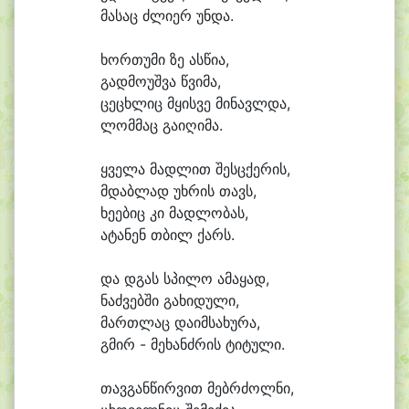
მა
საც ძლი
ერ უნ
და.
ხორ
თუ
მი ზე ას
წი
ა,
გად
მო
უშ
ვა წვი
მა,
ცე
ცხლიც მყის
ვე მი
ნავლ
და,
ლომ
მაც გა
ი
ღი
მა.
ყვე
ლა მად
ლით შესც
ქე
რის,
მდაბ
ლად უხ
რის თავს,
ხე
ე
ბიც კი მად
ლო
ბას,
ა
ტა
ნენ თბილ ქარს.
და დგას სპი
ლო ა
მა
ყად,
ნაძ
ვებ
ში გა
ხი
დუ
ლი,
მართ
ლაც და
იმ
სა
ხუ
რა,
გმირ - მე
ხანძ
რის ტი
ტუ
ლი.
თავ
გან
წირ
ვით მებრ
ძოლ
ნი,