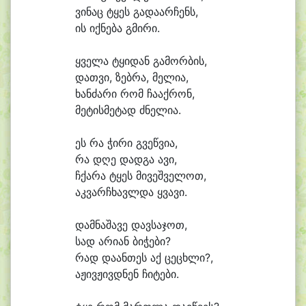
ვი
ნაც ტყეს გა
და
არ
ჩენს,
ის იქ
ნე
ბა გმი
რი.
ყვე
ლა ტყი
დან გა
მორ
ბის,
დათ
ვი, ზებ
რა, მე
ლი
ა,
ხან
ძა
რი რომ ჩა
აქ
რონ,
მე
ტის
მე
ტად ძნე
ლი
ა.
ეს რა ჭი
რი გვეწ
ვი
ა,
რა დღე დად
გა ა
ვი,
ჩქა
რა ტყეს მი
ვეშ
ვე
ლოთ,
აკ
ვარ
ჩხავლ
და ყვა
ვი.
დამ
ნა
შა
ვე დავ
სა
ჯოთ,
სად ა
რი
ან ბი
ჭე
ბი?
რად და
ან
თეს აქ ცე
ცხლი?,
ა
ჟივ
ჟივდ
ნენ ჩი
ტე
ბი.