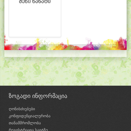
ზოგადი ინფორმაცია
ღონისძიებები
კონფიდენციალურობა
თანამშრომლობა
რეგისტრაცია საიტზე