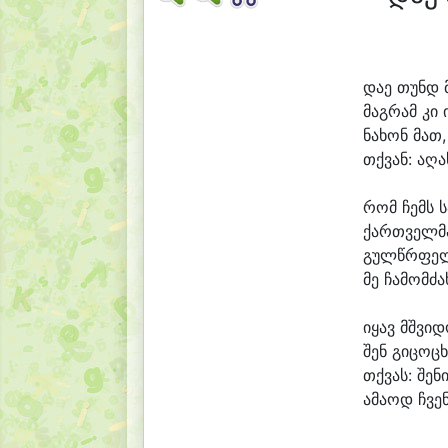
და
ე თუნდ 
მაგ
რამ კი 
ნა
ხონ მათ,
თქვან: ა
ღა
რომ ჩემს 
ქართ
ველ
მ
გულწრ
ფე
მე ჩა
მომ
ძა
ი
ყავ მშვი
დ
შენ გი
ცო
ც
თქვას: შე
ნი
ა
მა
ოდ ჩვე