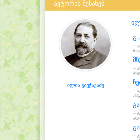
ავტორის შესახებ
ილ
გ.
ღ
ხალხ
მწ
ქ
მოლხ
ჩე
ილია ჭავჭავაძე
ჩ
აწმყ
გ
ტ
აგერ
გ
ტ