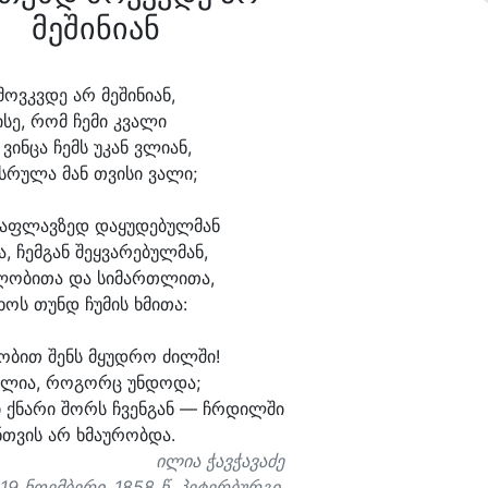
მეშინიან
მოვკვ
დე არ მე
ში
ნი
ან,
ი
სე, რომ ჩე
მი კვა
ლი
 ვინ
ცა ჩემს უ
კან ვლი
ან,
ს
რუ
ლა მან თვი
სი ვა
ლი;
საფ
ლავ
ზედ და
ყუ
დე
ბულ
მან
ა, ჩემ
გან შეყ
ვა
რე
ბულ
მან,
ლო
ბი
თა და სი
მართ
ლი
თა,
ხოს თუნდ ჩუ
მის ხმი
თა:
ო
ბით შენს მყუდ
რო ძილ
ში!
ხლი
ა, რო
გორც უნ
დო
და;
 ქნა
რი შორს ჩვენ
გან — ჩრდილ
ში
ნთ
ვის არ ხმა
უ
რობ
და.
ილია ჭავჭავაძე
19 ნოემბერი, 1858 წ. პეტერბურგი.