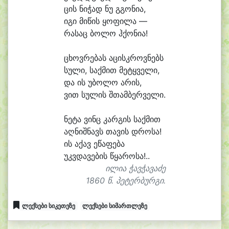
ცის ნი
ჭად ნუ გგო
ნი
ა,
ი
გი მი
წის ყო
ფი
ლა —
რა
საც ბო
ლო ჰქო
ნი
ა!
ცხოვ
რე
ბას ა
ცისკ
როვ
ნებს
სუ
ლი, საქ
მით მე
ტყვე
ლი,
და ის უბო
ლო ა
რის,
ვით სუ
ლის შთამ
ბერ
ვე
ლი.
ნე
ტა ვინც კარ
გის საქ
მით
აღ
ნიშ
ნავს თა
ვის დრო
სა!
ის ა
ქავ ე
წა
ფე
ბა
უკვ
და
ვე
ბის წყა
რო
სა!..
ილია ჭავჭავაძე
1860 წ. პეტერბურგი.
ლექსები სიკეთეზე
ლექსები სიმართლეზე