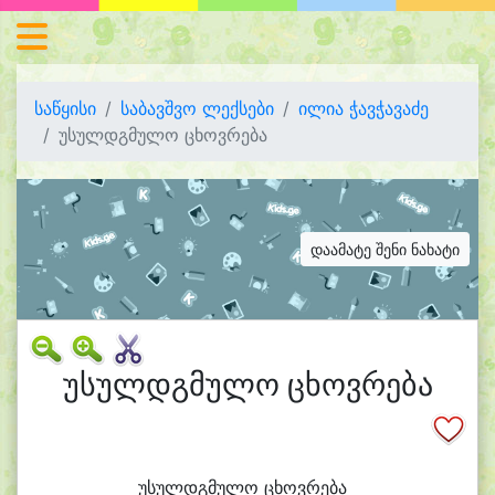
საწყისი
საბავშვო ლექსები
ილია ჭავჭავაძე
უსულდგმულო ცხოვრება
დაამატე შენი ნახატი
უსულდგმულო ცხოვრება
უ
სულდგ
მუ
ლო ცხოვ
რე
ბა