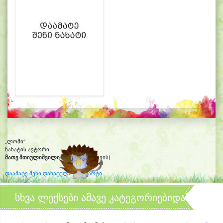
„ლომი“
ნახატის ავტორი:
მათე მთიულიშვილი
(5წლის და 8თვის)
დაამატე შენი დახატული კლიპარტი
სხვა ლექსები ამავე კატეგორიებიდან