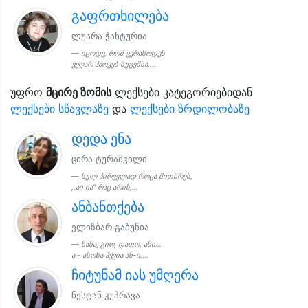
გაფრთხილება
ლუარა ჭანტურია
იცოდე, რომ ვერასოდეს
ვეღარ ჰპოვებ ნუგეშსა,...
უფრო
მცირე ზომის
ლექსები კატეგორიებიდან
ლექსები სწავლაზე
და
ლექსები ზრდილობაზე
დედა ენა
ცირა ტურაშვილი
სულ პირველად როცა მითხრეს,
,,აი ია" რაც არის,...
ანბანთქება
ელიზბარ გაბუნია
ნანა, გიო, დათო, ანი...
ა - ასოსა ჰქვია ან-ი....
ჩიტუნამ იას უმღერა
ნესტან კუპრავა