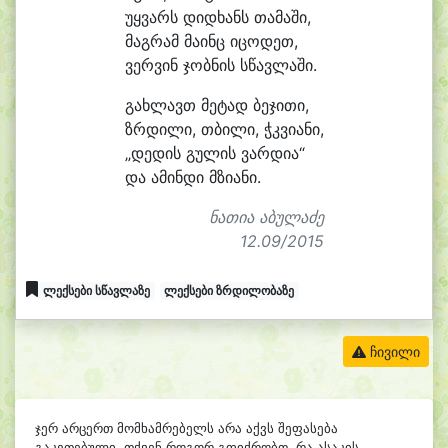
უყ
ვარს დიდ
ხანს თა
მა
ში,
მაგ
რამ მა
ინც ი
ცო
დეთ,
ვერ
ვინ ჯობ
ნის სწავლაში.
გახლავთ მე
ტად ბე
ჯი
თი,
ზრდი
ლი, თბი
ლი, ჭკვი
ა
ნი,
„დე
დის გუ
ლის ვარ
დი
ა“
და ა
მინ
დი მზი
ა
ნი.
ნათია აბულაძე
12.09/2015
ლექსები სწავლაზე
ლექსები ზრდილობაზე
ჩივილი
ჯერ არცერთ მომხამრებელს არა აქვს შეფასება
გაკეთებული. თქვენ როგორ გფიქრობთ, რა ასაკის