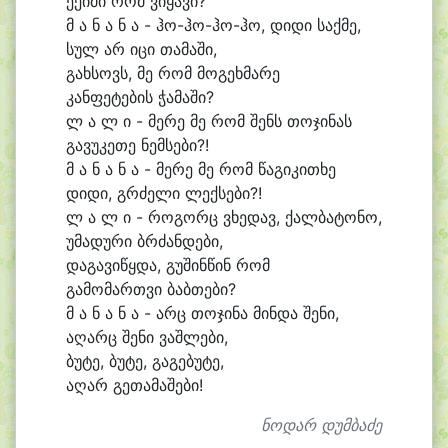
ე
ქი
მი რომ ვი
ყა
ვი?
მ ა ნ ა ნ ა - ჰო-ჰო-ჰო-ჰო, დი
დი საქ
მე,
სულ არ ი
ცი თა
მა
ში,
გახ
სოვს, მე რომ მო
გეხ
მა
რე
კან
ფე
ტე
ბის ჭა
მა
ში?
ლ ა ლ ი - მე
რე მე რომ შენს თო
ჯი
ნას
გა
ვუ
კე
თე ნემ
სე
ბი?!
მ ა ნ ა ნ ა - მე
რე მე რომ წა
გი
კი
თხე
დი
დი, გრძე
ლი ლექ
სე
ბი?!
ლ ა ლ ი - რო
გორც ვხე
დავ, ქალ
ბა
ტო
ნო,
უ
მა
დუ
რი ბრძან
დე
ბი,
და
გა
ვი
წყდა, გუ
შინწინ რომ
გა
მო
მართ
ვი ბაბ
თე
ბი?
მ ა ნ ა ნ ა - არც თო
ჯი
ნა მინ
და შე
ნი,
ა
ღარც შე
ნი ვაშ
ლე
ბი,
ბუ
ტე, ბუ
ტე, გაგებუ
ტე,
ა
ღარ გე
თა
მა
შე
ბი!
ნოდარ დუმბაძე