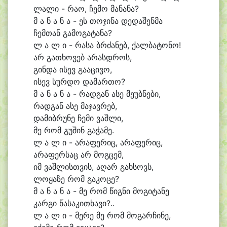
ლა
ლი - რა
ო, ჩე
მო მა
ნა
ნა?
მ ა ნ ა ნ ა - ეს თო
ჯი
ნა დე
და
შენ
მა
ჩემ
თან გა
მო
გა
ტა
ნა?
ლ ა ლ ი - რა
სა ბრძა
ნებ, ქალ
ბა
ტო
ნო!
არ გა
თხო
ვებ ა
რასდ
როს,
გინ
და ი
სევ გა
ა
ცი
ვო,
ი
სევ სურ
დო და
მარ
თო?
მ ა ნ ა ნ ა - რად
გან ა
სე მე
უბ
ნე
ბი,
რად
გან ა
სე მა
ჯავ
რებ,
და
მიბ
რუ
ნე ჩე
მი ვაშ
ლი,
მე რომ გუ
შინ გა
ჭა
მე.
ლ ა ლ ი - ა
რა
ფე
რიც, ა
რა
ფე
რიც,
ა
რა
ფერ
საც არ მოგ
ცემ,
იმ ვაშ
ლისთვის, ა
ღარ გახ
სოვს,
ლო
ყა
ზე რომ გა
კო
ცე?
მ ა ნ ა ნ ა - მე რომ წიგ
ნი მო
გი
ტა
ნე
კარ
გი წა
სა
კი
თხა
ვი?..
ლ ა ლ ი - მე
რე მე რომ მო
გარ
ჩი
ნე,