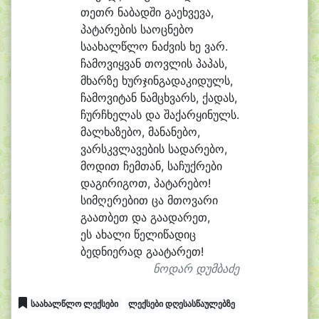
თეთრ ნა
ბად
ში გა
ეხ
ვე
ვა,
პა
ტა
რე
ბის სა
ოც
ნე
ბო
სა
ა
ხალწ
ლო ნაძ
ვის ხე ვარ.
ჩა
მო
ვიყ
ვან თოვ
ლის პა
პას,
მხარ
ზე ხურ
ჯინ
გა
და
კი
დულს,
ჩა
მო
ვი
ტან ნამ
ცხვარს, ქა
დას,
ჩურ
ჩხე
ლას და შა
ქარ
ყი
ნულს.
მალ
ხა
ზე
ბო, მა
ნა
ნე
ბო,
ვარსკვ
ლა
ვე
ბის სა
და
რე
ბო,
მო
დით ჩემ
თან, სა
ჩუქ
რე
ბი
და
გი
რი
გოთ, პა
ტა
რე
ბო!
სიმ
ღე
რე
ბით ცა მთო
ვა
რი
გა
ათ
ბეთ და გა
ა
და
რეთ,
ეს ა
ხა
ლი წე
ლი
წა
დიც
ბედ
ნი
ე
რად გა
ა
ტა
რეთ!
ნოდარ დუმბაძე
საახალწლო ლექსები
ლექსები დღესასწაულებზე